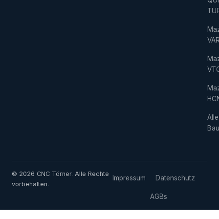
QU
TU
Ma
VAR
Ma
VT
Ma
HC
Alle
Bau
© 2026 CNC Törner. Alle Rechte
Impressum
Datenschutz
vorbehalten.
AGBs