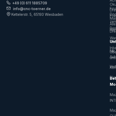
Ach
+49 (0) 611 1885709
Ok
Fin
info@cnc-toerner.de
Dre
Do
Kettelerstr. 5, 65193 Wiesbaden
Frä
Mas
zen
Alle
Rep
Hers
Dre
War
Hor
Un
Inb
Mit
Übe
Aut
uns
Vert
Kon
Blo
Bel
Mo
Ma
IN
Ma