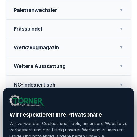
Palettenwechsler
▼
Frässpindel
▼
Werkzeugmagazin
▼
Weitere Ausstattung
▼
NC-Indexiertisch
▼
Kühlmittelsystem Und Späneförderer
▼
Wir respektieren Ihre Privatsphäre
Wir verwenden Cookies und Tools, um unsere Website zu
verbessern und den Erfolg unserer Werbung zu messen.
Drucken
Teilen
Merken
Einige sind notwendig, andere helfen uns – Sie