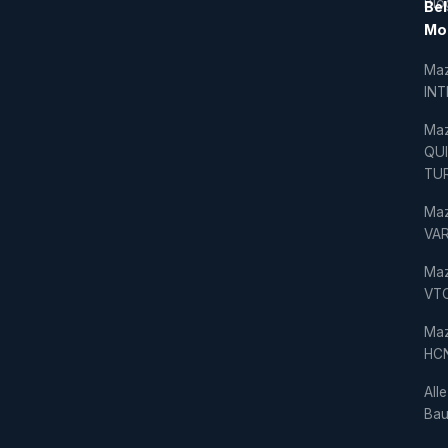
Blo
Bel
Mo
Ma
IN
Ma
QU
TU
Ma
VAR
Ma
VT
Ma
HC
Alle
Bau