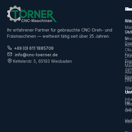
Ma
Ser
Her
Alle
Ank
Ma
Mas
Ihr erfahrener Partner für gebrauchte CNC-Dreh- und
Ver
DM
Fräsmaschinen — weltweit tätig seit über 25 Jahren.
5-
Mor
De
Ach
+49 (0) 611 1885709
Ok
Fin
info@cnc-toerner.de
Dre
Do
Kettelerstr. 5, 65193 Wiesbaden
Frä
Mas
zen
Alle
Rep
Hers
Dre
War
Hor
Un
Inb
Mit
Übe
Aut
uns
Vert
Kon