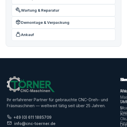
Wartung & Reparatur
Demontage & Verpackung
Ankauf
Ma
Ser
Her
Alle
Ank
Ma
Mas
Ihr erfahrener Partner für gebrauchte CNC-Dreh- und
Ver
DM
Fräsmaschinen — weltweit tätig seit über 25 Jahren.
5-
Mor
De
Ach
+49 (0) 611 1885709
Ok
Fin
info@cnc-toerner.de
Dre