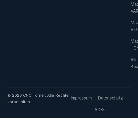
Ma
VAR
Ma
VT
Ma
HC
Alle
Bau
© 2026 CNC Törner. Alle Rechte
Impressum
Datenschutz
vorbehalten.
AGBs
Cookie-Einstellungen