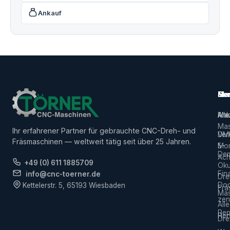
Ankauf
Ma
Ser
Her
Alle
Ank
Ma
Mas
Ihr erfahrener Partner für gebrauchte CNC-Dreh- und
Ver
DM
Fräsmaschinen — weltweit tätig seit über 25 Jahren.
5-
Mor
De
Ach
+49 (0) 611 1885709
Ok
Fin
info@cnc-toerner.de
Dre
Do
Kettelerstr. 5, 65193 Wiesbaden
Frä
Mas
zen
Alle
Rep
Hers
Dre