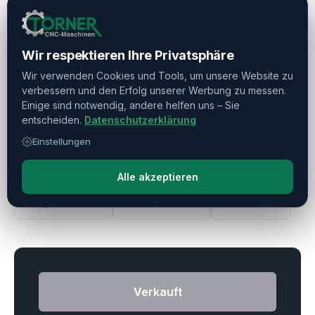
Abstand Zwischen Den Spannbacken
▼
Späneförderer / Kühlmittelsystem
▼
Wir respektieren Ihre Privatsphäre
Wir verwenden Cookies und Tools, um unsere Website zu
verbessern und den Erfolg unserer Werbung zu messen.
Zubehör
▼
Einige sind notwendig, andere helfen uns – Sie
entscheiden.
Datenschutzerklärung
Betriebszeiten
▼
Einstellungen
Alle akzeptieren
Drucken
Teilen
Merken
Verkauft