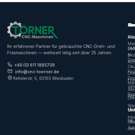
Ma
Ser
Her
Alle
Ank
Ma
Mas
Ihr erfahrener Partner für gebrauchte CNC-Dreh- und
Ver
DM
Fräsmaschinen — weltweit tätig seit über 25 Jahren.
5-
Mor
De
Ach
+49 (0) 611 1885709
Ok
Fin
info@cnc-toerner.de
Dre
Do
Kettelerstr. 5, 65193 Wiesbaden
Frä
Mas
zen
Alle
Rep
Hers
Dre
War
Hor
Un
Inb
Mit
Übe
Aut
uns