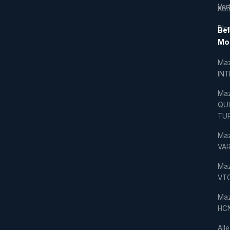
Vert
Kon
Blo
Bel
Mo
Ma
IN
Ma
QU
TU
Ma
VAR
Ma
VT
Ma
HC
Alle