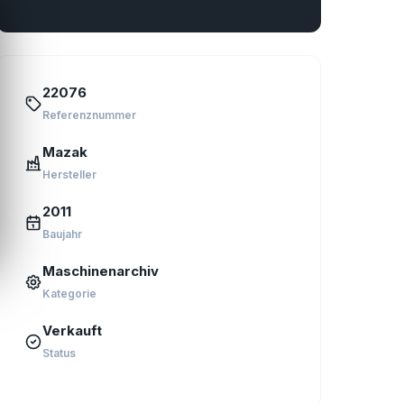
22076
Referenznummer
Mazak
Hersteller
2011
Baujahr
Maschinenarchiv
Kategorie
Verkauft
Status