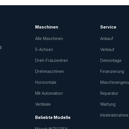
Maschinen
Service
Alle Maschinen
Ankauf
d
5-Achsen
Verkauf
Dreh-Fräs­zentren
Demontage
Drehmaschinen
Finanzierung
Horizontale
Maschinenges
Mit Automation
Reparatur
Vertikale
Wartung
Inbetriebnahme
Beliebte Modelle