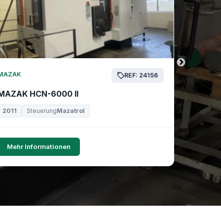
MAZAK
MAZAK
REF: 24156
MAZAK HCN-6000 II
MAZAK 
2011
Steuerung
Mazatrol
2019
Mehr Informationen
Mehr I