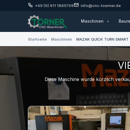
+49 (0) 611 1885709
info@cnc-toerner.de
Maschinen
Baur
Startseite
›
Maschinen
›
MAZAK QUICK TURN SMART 
VI
Diese Maschine wurde kürzlich verkauf