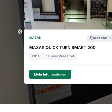
MAZAK
EF: 24169
REF: 24108
MAZAK QUICK TURN SMART 200
2014
Steuerung
Mazatrol
Mehr Informationen