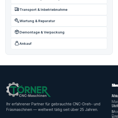
Transport & Inbetriebnahme
Wartung & Reparatur
Demontage & Verpackung
Ankauf
Ma
Ser
Her
Alle
Ank
Ma
Mas
Ihr erfahrener Partner für gebrauchte CNC-Dreh- und
Ver
DM
Fräsmaschinen — weltweit tätig seit über 25 Jahren.
5-
Mor
De
Ach