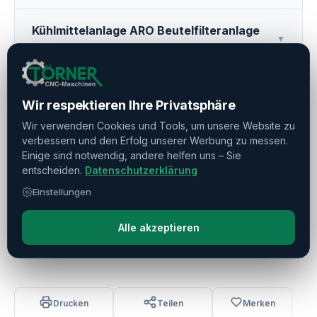
Kühlmittelanlage ARO Beutelfilteranlage
▼
Typ EBF-102
Stangenautomation
▼
Wir respektieren Ihre Privatsphäre
Wir verwenden Cookies und Tools, um unsere Website zu
Beladesystem RL100 (Sonderausführung
verbessern und den Erfolg unserer Werbung zu messen.
▼
Rechte Seite)
Einige sind notwendig, andere helfen uns – Sie
entscheiden.
Datenschutzerklärung
Einstellungen
Sonderprogrammablauf
▼
Alle akzeptieren
Zubehör
▼
Drucken
Teilen
Merken