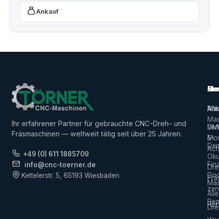
Ankauf
Ma
Ser
Her
Alle
Ank
Ma
Mas
Ihr erfahrener Partner für gebrauchte CNC-Dreh- und
Ver
DM
Fräsmaschinen — weltweit tätig seit über 25 Jahren.
5-
Mor
De
Ach
+49 (0) 611 1885709
Ok
Fin
info@cnc-toerner.de
Dre
Do
Kettelerstr. 5, 65193 Wiesbaden
Frä
Mas
zen
Alle
Rep
Hers
Dre