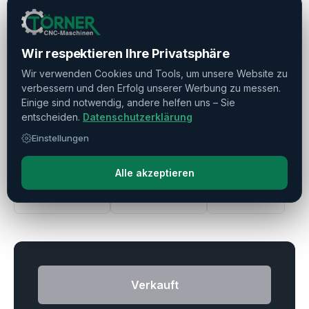
Werkzeugmagazin
▼
Weitere Ausstattung
▼
Wir respektieren Ihre Privatsphäre
Wir verwenden Cookies und Tools, um unsere Website zu
verbessern und den Erfolg unserer Werbung zu messen.
Kühlmitteldruck
▼
Einige sind notwendig, andere helfen uns – Sie
entscheiden.
Datenschutzerklärung
Werkzeugvermessung
▼
Einstellungen
Alle akzeptieren
Drucken
Teilen
Merken
Verkauft