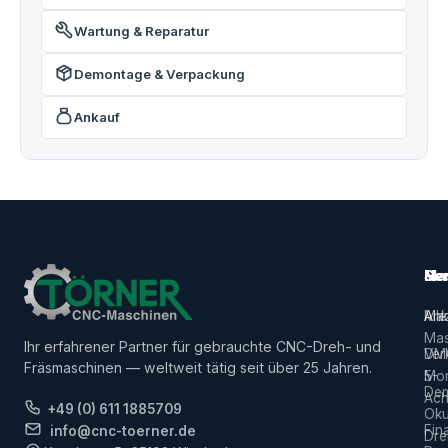
Wartung & Reparatur
Demontage & Verpackung
Ankauf
Ma
Ser
Her
Alle
Ank
Ma
Mas
Ihr erfahrener Partner für gebrauchte CNC-Dreh- und
Ver
DM
Fräsmaschinen — weltweit tätig seit über 25 Jahren.
5-
Mor
De
Ach
+49 (0) 611 1885709
Ok
Fin
info@cnc-toerner.de
Dre