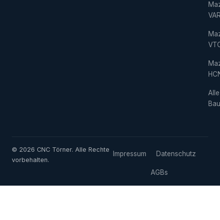
Ma
VAR
Ma
VT
Ma
HC
Alle
Bau
© 2026 CNC Törner. Alle Rechte
Impressum
Datenschutz
vorbehalten.
AGBs
Cookie-Einstellungen