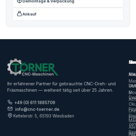
Demontage & Verpackung
Ankauf
Ma
Ser
Her
Alle
Ank
Ma
Mas
Ihr erfahrener Partner für gebrauchte CNC-Dreh- und
Ver
DM
Fräsmaschinen — weltweit tätig seit über 25 Jahren.
5-
Mor
De
Ach
+49 (0) 611 1885709
Ok
Fin
info@cnc-toerner.de
Dre
Do
Kettelerstr. 5, 65193 Wiesbaden
Frä
Mas
zen
Alle
Rep
Hers
Dre