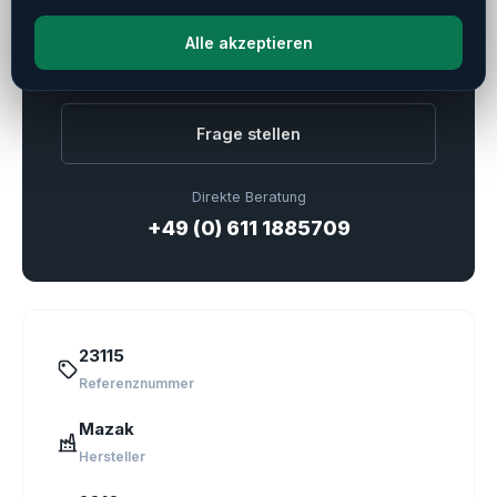
Alle akzeptieren
Haben Sie weitere Fragen?
Kontaktieren Sie uns!
Frage stellen
Direkte Beratung
+49 (0) 611 1885709
23115
Referenznummer
Mazak
Hersteller