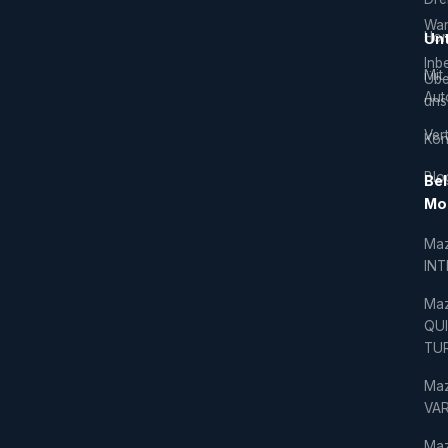
War
Hor
Un
Inb
Mit
Übe
Aut
uns
Vert
Kon
Blo
Bel
Mo
Ma
IN
Ma
QU
TU
Ma
VAR
Ma