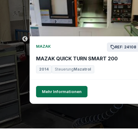
MAZAK
EF: 24169
REF: 24108
MAZAK QUICK TURN SMART 200
2014
Steuerung
Mazatrol
Mehr Informationen