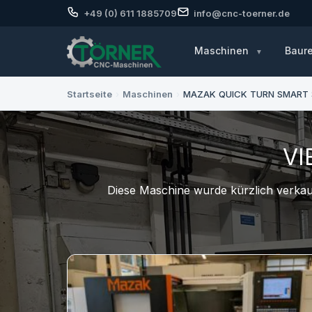
+49 (0) 611 1885709
info@cnc-toerner.de
Maschinen
Baur
Startseite
›
Maschinen
›
MAZAK QUICK TURN SMART 
VI
Diese Maschine wurde kürzlich verkauf