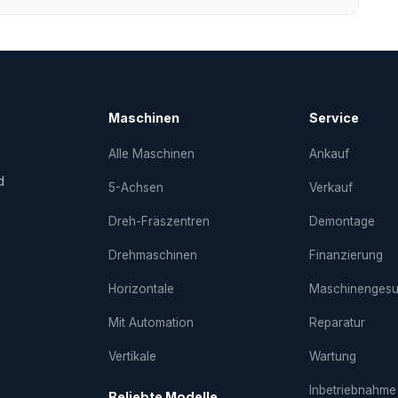
Maschinen
Service
Alle Maschinen
Ankauf
d
5-Achsen
Verkauf
Dreh-Fräs­zentren
Demontage
Drehmaschinen
Finanzierung
Horizontale
Maschinenges
Mit Automation
Reparatur
Vertikale
Wartung
Inbetriebnahme
Beliebte Modelle