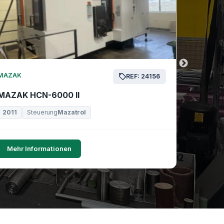
MAZAK
MAZAK
REF: 24156
MAZAK HCN-6000 II
MAZAK 
2011
Steuerung
Mazatrol
2019
Mehr Informationen
Mehr I