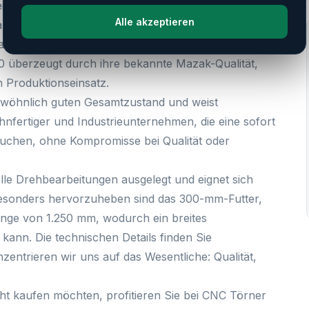
ei Törner CNC-Maschinen:
Alle akzeptieren
aucht kaufen
und suchen eine leistungsstarke CNC-
nn finden Sie bei
CNC Törner
genau die richtige
 überzeugt durch ihre bekannte Mazak-Qualität,
n Produktionseinsatz.
wöhnlich guten Gesamtzustand
und weist
ohnfertiger und Industrieunternehmen, die eine sofort
uchen, ohne Kompromisse bei Qualität oder
lle Drehbearbeitungen ausgelegt und eignet sich
 Besonders hervorzuheben sind das
300-mm-Futter
,
änge von 1.250 mm
, wodurch ein breites
 kann. Die technischen Details finden Sie
zentrieren wir uns auf das Wesentliche: Qualität,
ht kaufen
möchten, profitieren Sie bei CNC Törner