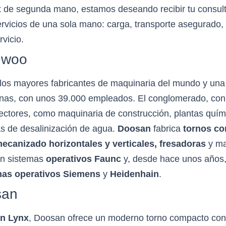
 de segunda mano, estamos deseando recibir tu consul
ervicios de una sola mano: carga, transporte asegurado
vicio.
ewoo
los mayores fabricantes de maquinaria del mundo y una
as, con unos 39.000 empleados. El conglomerado, con
ctores, como maquinaria de construcción, plantas quími
as de desalinización de agua.
Doosan
fabrica
tornos co
ecanizado horizontales y verticales, fresadoras
y ma
on sistemas
operativos
Faunc
y, desde hace unos años
mas operativos
Siemens
y
Heidenhain
.
san
n Lynx
, Doosan ofrece un moderno torno compacto con