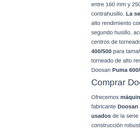
entre 160 mm y 250
contrahusillo.
La s
alto rendimiento c
segundo husillo, ac
centros de tornead
400/500
para tamañ
torneado de alto r
Doosan
Puma 600/
Comprar Do
Ofrecemos
máquin
fabricante
Doosan
usados
de la serie
construcción robust