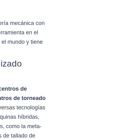
ería mecánica con
rramienta en el
 el mundo y tiene
.
nizado
centros de
ntros de torneado
versas tecnologías
quinas híbridas,
s, como la meta-
 de tallado de