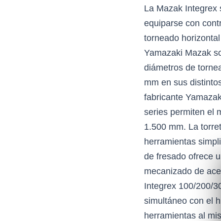
La Mazak Integrex s
equiparse con contr
torneado horizontal
Yamazaki Mazak son 
diámetros de torne
mm en sus distintos
fabricante Yamazak
series permiten e
1.500 mm. La torre
herramientas simpli
de fresado ofrece u
mecanizado de acer
Integrex 100/200/30
simultáneo con el hu
herramientas al mi