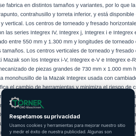
e fabrica en distintos tamaños y variantes, por lo que 
apunto, contrahusillo y torreta inferior, y está disponibl
 y vertical. Los centros de torneado y fresado horizontale
las series Integrex IV, Integrex j, Integrex i e Integrex 
ado entre 550 mm y 1.300 mm y longitudes de torneado
 tamaños. Los centros verticales de torneado y fresado 
i Mazak son los Integrex i-V, Integrex e-V e Integrex 
l mecanizado de piezas grandes de 730 mm x 1.000 mm 
ta monohusillo de la Mazak Integrex usada con cambiad
fica el cambio de herramientas y minimiza el riesgo de col
n rendimiento excepcional en una amplia gama de aplica
o como en el mecanizado de alta velocidad de alumini
0/400 ST usada con contrahusillo y torreta inferior per
Respetamos su privacidad
sillo de fresado y la torreta inferior, de modo que se pu
Usamos cookies y herramientas para mejorar nuestro sitio
y medir el éxito de nuestra publicidad. Algunas son
smo tiempo. En el mecanizado de piezas de eje de peque