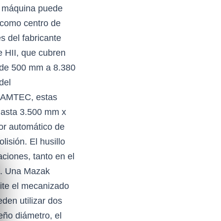
la máquina puede
e como centro de
s del fabricante
e HII, que cubren
 de 500 mm a 8.380
del
e-RAMTEC, estas
hasta 3.500 mm x
or automático de
isión. El husillo
ciones, tanto en el
o. Una Mazak
mite el mecanizado
eden utilizar dos
ño diámetro, el