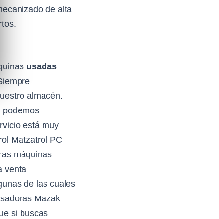
 mecanizado de alta
rtos.
áquinas
usadas
 Siempre
uestro almacén.
s, podemos
rvicio está muy
rol Matzatrol PC
pras máquinas
a venta
unas de las cuales
resadoras Mazak
que si buscas