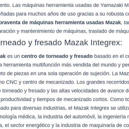
ento. Las máquinas herramienta usadas de Yamazaki Ma
señadas para muchos años de uso gracias a su robusta c
raventa de máquinas herramienta usadas Mazak
, t
aración y mantenimiento de máquinas, traslado de máqui
orneado y fresado Mazak Integrex:
zak
es un
centro de torneado y fresado
basado en el 
 herramienta multifunción más vendida del mundo y per
o de piezas en una sola operación de sujeción. La Maz
no CNC y centro de mecanizado. Los grandes recorridos 
e torneado y fresado y las altas velocidades de avance d
a productividad y tiempos de mecanizado cortos. Como t
ado para diversas industrias, el Mazak Integrex se utiliza
cnología médica, la industria del automóvil, la ingeniería
ra, el sector energético y la industria de maquinaria de c