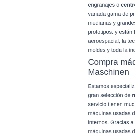
engranajes o
cent
variada gama de p
medianas y grandes
prototipos, y están 
aeroespacial, la te
moldes y toda la in
Compra máq
Maschinen
Estamos especiali
gran selección de
servicio tienen mu
máquinas usadas de
internos. Gracias 
máquinas usadas de