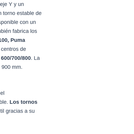
eje Y y un
 torno estable de
sponible con un
bién fabrica los
100, Puma
 centros de
600/700/800
. La
a 900 mm.
el
able.
Los tornos
il gracias a su