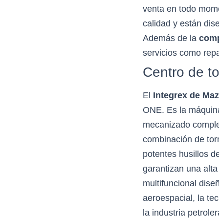
venta en todo mom
calidad y están di
Además de la
comp
servicios como rep
Centro de t
El
Integrex de Ma
ONE. Es la máquina
mecanizado complet
combinación de tor
potentes husillos d
garantizan una alt
multifuncional diseñ
aeroespacial, la te
la industria petrole