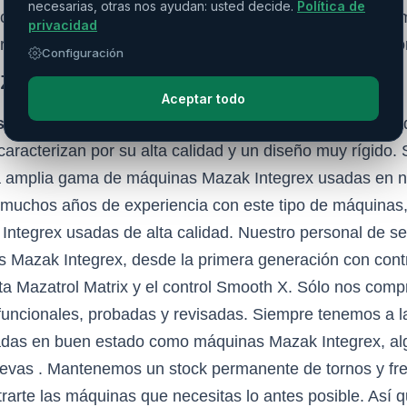
necesarias, otras nos ayudan: usted decide.
Política de
con el husillo de fresado y la torreta inferior permite un
privacidad
ran calidad superficial y tiempos de mecanizado más co
Configuración
zak Integrex de segunda mano:
Aceptar todo
s
del fabricante Yamazaki
Mazak
y, en particular, las m
caracterizan por su alta calidad y un diseño muy rígido.
 amplia gama de máquinas Mazak Integrex usadas en n
 muchos años de experiencia con este tipo de máquina
Integrex usadas de alta calidad. Nuestro personal de se
as Mazak Integrex, desde la primera generación con cont
a Mazatrol Matrix y el control Smooth X. Sólo nos com
funcionales, probadas y revisadas. Siempre tenemos a l
das en buen estado como máquinas Mazak Integrex, alg
evas . Mantenemos un stock permanente de tornos y f
rarte las máquinas que necesitas lo antes posible. Así 