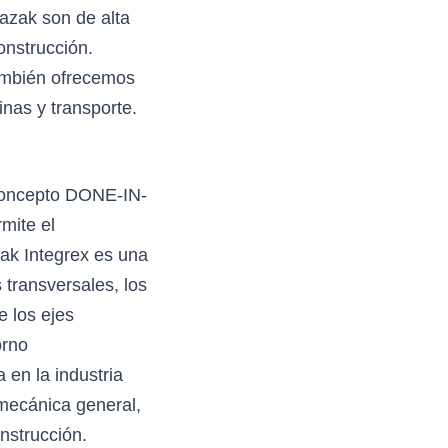
zak son de alta
onstrucción.
ambién ofrecemos
nas y transporte.
concepto DONE-IN-
mite el
ak Integrex es una
transversales, los
e los ejes
orno
 en la industria
 mecánica general,
onstrucción.