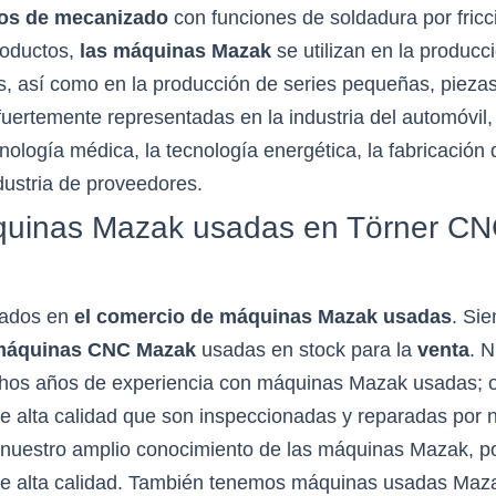
ros de mecanizado
con funciones de soldadura por fricc
roductos,
las máquinas Mazak
se utilizan en la producc
, así como en la producción de series pequeñas, piezas
fuertemente representadas en la industria del automóvil, 
cnología médica, la tecnología energética, la fabricación
dustria de proveedores.
uinas Mazak usadas en Törner CN
zados en
el comercio de máquinas Mazak usadas
. Si
máquinas CNC
Mazak
usadas en stock para la
venta
. 
chos años de experiencia con máquinas Mazak usadas; 
 alta calidad que son inspeccionadas y reparadas por n
a nuestro amplio conocimiento de las máquinas Mazak, 
 alta calidad. También tenemos máquinas usadas Maza