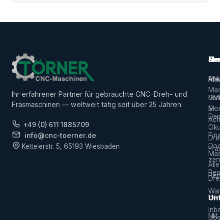
Ma
Ser
Her
Alle
Ank
Ma
Mas
Ihr erfahrener Partner für gebrauchte CNC-Dreh- und
Ver
DM
Fräsmaschinen — weltweit tätig seit über 25 Jahren.
5-
Mor
De
Ach
+49 (0) 611 1885709
Ok
Fin
info@cnc-toerner.de
Dre
Do
Kettelerstr. 5, 65193 Wiesbaden
Frä
Mas
zen
Alle
Rep
Hers
Dre
War
Hor
Un
Inb
Mit
Übe