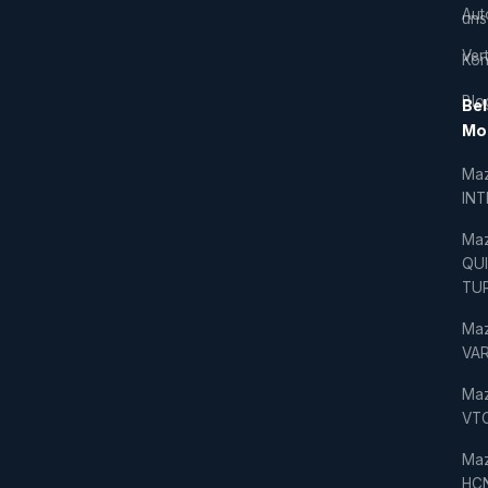
Aut
uns
Vert
Kon
Blo
Bel
Mo
Ma
IN
Ma
QU
TU
Ma
VAR
Ma
VT
Ma
HC