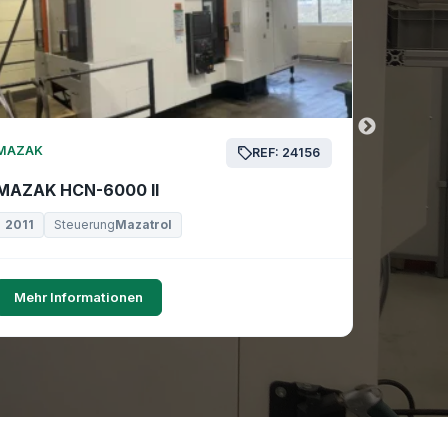
MAZAK
MAZAK
REF: 24156
MAZAK HCN-6000 II
MAZAK 
2011
Steuerung
Mazatrol
2019
Mehr Informationen
Mehr I