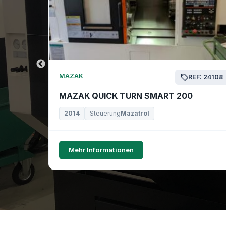
MAZAK
EF: 24169
REF: 24108
MAZAK QUICK TURN SMART 200
2014
Steuerung
Mazatrol
Mehr Informationen