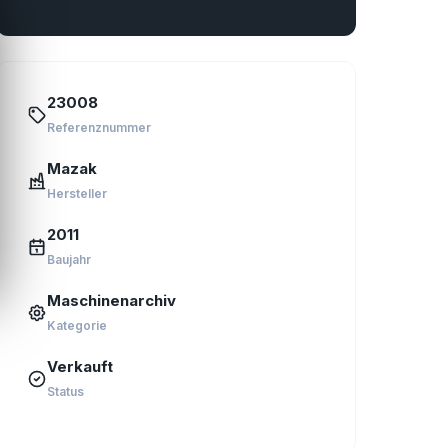
23008
Referenznummer
Mazak
Hersteller
2011
Baujahr
Maschinenarchiv
Kategorie
Verkauft
Status