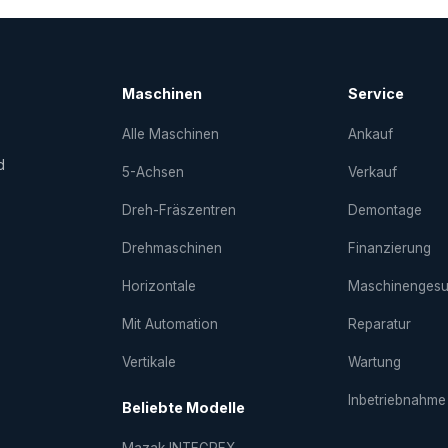
Maschinen
Service
Alle Maschinen
Ankauf
d
5-Achsen
Verkauf
Dreh-Fräs­zentren
Demontage
Drehmaschinen
Finanzierung
Horizontale
Maschinenges
Mit Automation
Reparatur
Vertikale
Wartung
Inbetriebnahme
Beliebte Modelle