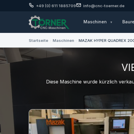
+49 (0) 611 1885709
info@cnc-toerner.de
Maschinen
Baur
Startseite
›
Maschinen
›
MAZAK HYPER QUADREX 20
VI
Diese Maschine wurde kürzlich verkauf