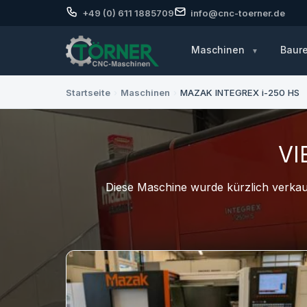
+49 (0) 611 1885709
info@cnc-toerner.de
Maschinen
Baur
Startseite
›
Maschinen
›
MAZAK INTEGREX i-250 HS
VI
Diese Maschine wurde kürzlich verkauf