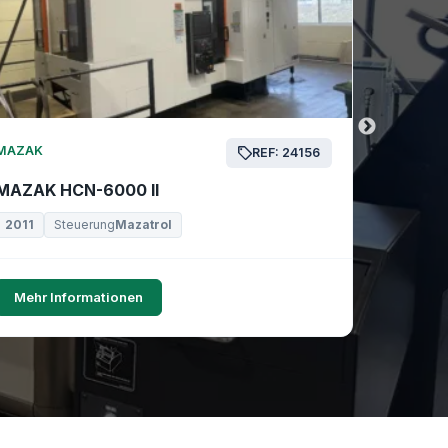
MAZAK
MAZAK
REF: 24156
MAZAK HCN-6000 II
MAZAK 
2011
Steuerung
Mazatrol
2019
Mehr Informationen
Mehr I