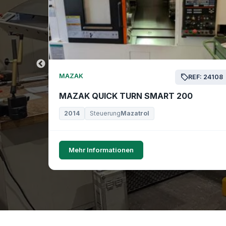
MAZAK
EF: 24169
REF: 24108
MAZAK QUICK TURN SMART 200
2014
Steuerung
Mazatrol
Mehr Informationen