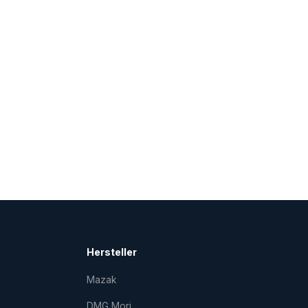
Hersteller
Mazak
DMG Mori