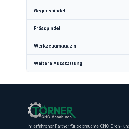
Gegenspindel
Frässpindel
Werkzeugmagazin
Weitere Ausstattung
Ihr erfahrener Partner für gebrauchte CNC-Dreh- un