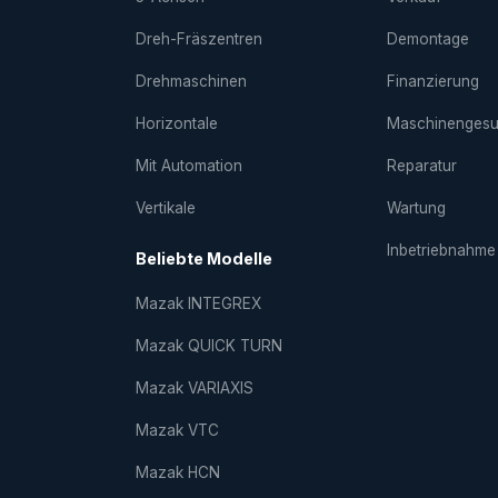
Dreh-Fräs­zentren
Demontage
Drehmaschinen
Finanzierung
Horizontale
Maschinenges
Mit Automation
Reparatur
Vertikale
Wartung
Inbetriebnahme
Beliebte Modelle
Mazak INTEGREX
Mazak QUICK TURN
Mazak VARIAXIS
Mazak VTC
Mazak HCN