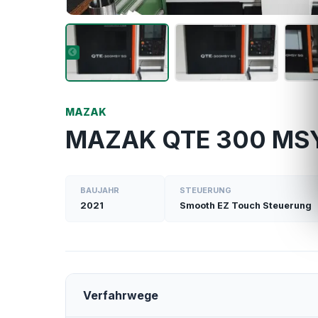
MAZAK
MAZAK QTE 300 MSY
BAUJAHR
STEUERUNG
2021
Smooth EZ Touch Steuerung
Verfahrwege