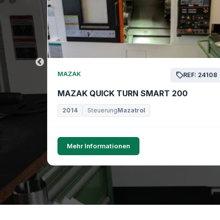
MAZAK
EF: 24169
REF: 24108
MAZAK QUICK TURN SMART 200
2014
Steuerung
Mazatrol
Mehr Informationen