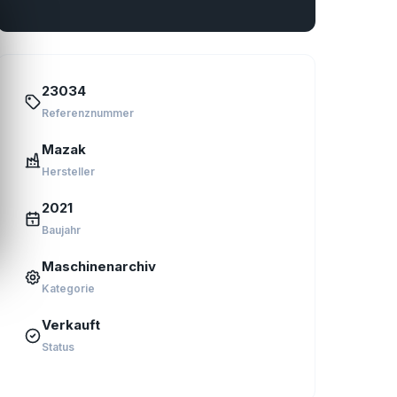
23034
Referenznummer
Mazak
Hersteller
2021
Baujahr
Maschinenarchiv
Kategorie
Verkauft
Status