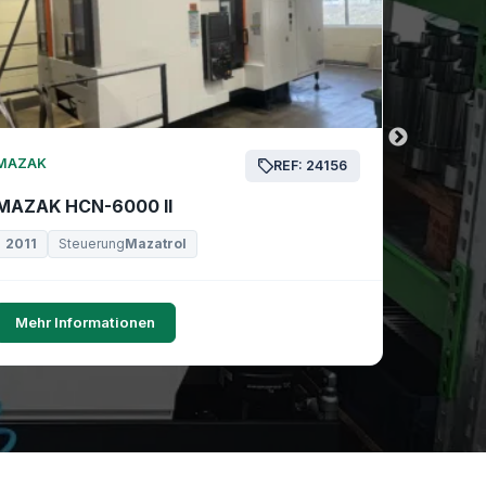
MAZAK
MAZAK
REF: 24156
MAZAK HCN-6000 II
MAZAK 
2011
Steuerung
Mazatrol
2019
Mehr Informationen
Mehr I