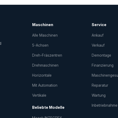
Maschinen
Service
Alle Maschinen
Ankauf
d
5-Achsen
Verkauf
Dreh-Fräs­zentren
Demontage
Drehmaschinen
Finanzierung
Horizontale
Maschinenges
Mit Automation
Reparatur
Vertikale
Wartung
Inbetriebnahme
Beliebte Modelle