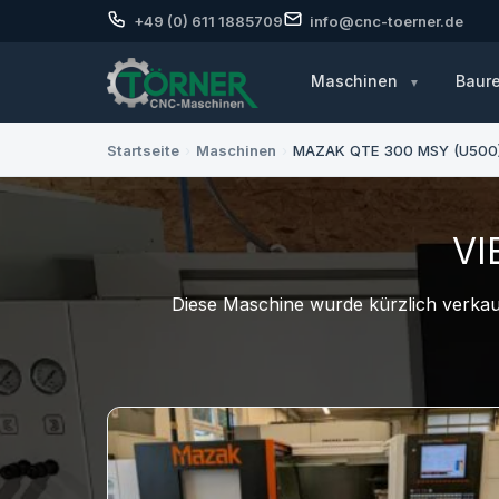
+49 (0) 611 1885709
info@cnc-toerner.de
Maschinen
Baur
Startseite
›
Maschinen
›
MAZAK QTE 300 MSY (U500
VI
Diese Maschine wurde kürzlich verkauf