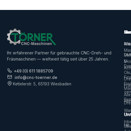
Ma
Ser
Her
Alle
Ank
Ma
Mas
Ihr erfahrener Partner für gebrauchte CNC-Dreh- und
Ver
DM
Fräsmaschinen — weltweit tätig seit über 25 Jahren.
5-
Mor
De
Ach
+49 (0) 611 1885709
Ok
Fin
info@cnc-toerner.de
Dre
Do
Kettelerstr. 5, 65193 Wiesbaden
Frä
Mas
zen
Alle
Rep
Hers
Dre
War
Hor
Un
Inb
Mit
Übe