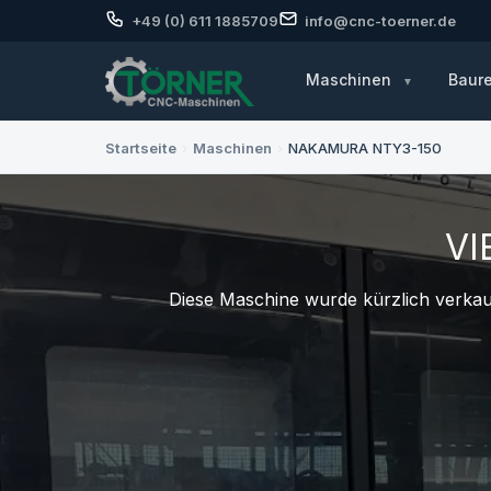
+49 (0) 611 1885709
info@cnc-toerner.de
Maschinen
Baur
Startseite
›
Maschinen
›
NAKAMURA NTY3-150
VI
Diese Maschine wurde kürzlich verkauf