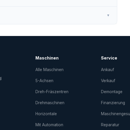
▼
Maschinen
Service
Alle Maschinen
Ankauf
d
5-Achsen
Verkauf
Dreh-Fräs­zentren
Demontage
Drehmaschinen
Finanzierung
Horizontale
Maschinenges
Mit Automation
Reparatur