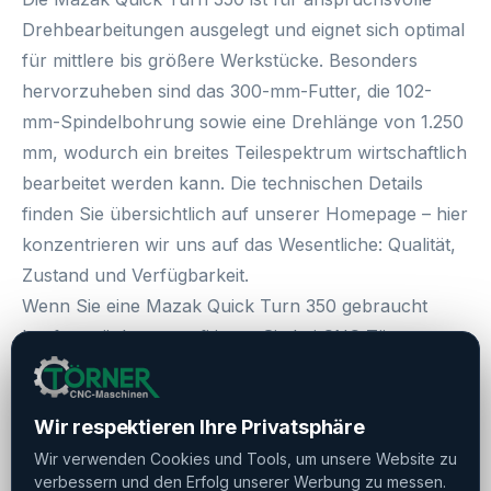
Drehbearbeitungen ausgelegt und eignet sich optimal
für mittlere bis größere Werkstücke. Besonders
hervorzuheben sind das
300-mm-Futter
, die
102-
mm-Spindelbohrung
sowie eine
Drehlänge von 1.250
mm
, wodurch ein breites Teilespektrum wirtschaftlich
bearbeitet werden kann. Die technischen Details
finden Sie übersichtlich auf unserer Homepage – hier
konzentrieren wir uns auf das Wesentliche: Qualität,
Zustand und Verfügbarkeit.
Wenn Sie eine
Mazak Quick Turn 350 gebraucht
kaufen
möchten, profitieren Sie bei CNC Törner von
transparenter Beratung, fairen Preisen und
langjähriger Erfahrung im Handel mit hochwertigen
Wir respektieren Ihre Privatsphäre
CNC-Drehmaschinen. Sprechen Sie uns an – wir
unterstützen Sie kompetent von der Anfrage bis zur
Wir verwenden Cookies und Tools, um unsere Website zu
verbessern und den Erfolg unserer Werbung zu messen.
Auslieferung.