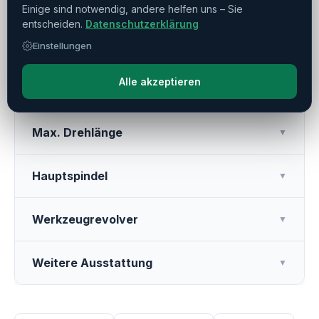
Einige sind notwendig, andere helfen uns – Sie
entscheiden.
Datenschutzerklärung
Verfahrwege
Einstellungen
▼
Alle akzeptieren
Max. Drehdurchmesser
▼
Max. Drehlänge
▼
Hauptspindel
▼
Werkzeugrevolver
▼
Weitere Ausstattung
▼