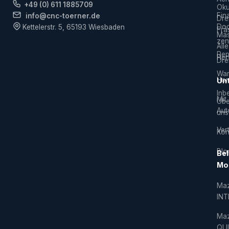
+49 (0) 611 1885709
Ok
Fin
info@cnc-toerner.de
Dre
Do
Kettelerstr. 5, 65193 Wiesbaden
Frä
Mas
zen
Alle
Rep
Hers
Dre
War
Hor
Un
Inb
Mit
Übe
Aut
uns
Vert
Kon
Blo
Bel
Mo
Ma
IN
Ma
QU