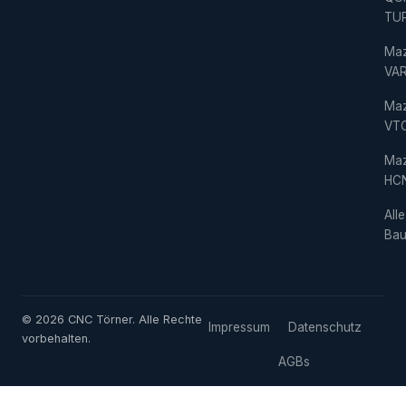
TU
Ma
VAR
Ma
VT
Ma
HC
Alle
Bau
© 2026 CNC Törner. Alle Rechte
Impressum
Datenschutz
vorbehalten.
AGBs