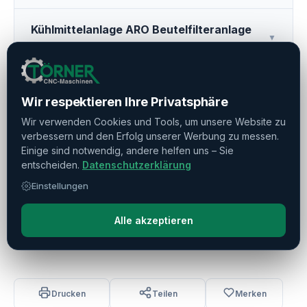
Kühlmittelanlage ARO Beutelfilteranlage
▼
Typ EBF-102
Stangenautomation
▼
Wir respektieren Ihre Privatsphäre
Wir verwenden Cookies und Tools, um unsere Website zu
Beladesystem RL100 (Sonderausführung
verbessern und den Erfolg unserer Werbung zu messen.
▼
Rechte Seite)
Einige sind notwendig, andere helfen uns – Sie
entscheiden.
Datenschutzerklärung
Einstellungen
Sonderprogrammablauf
▼
Alle akzeptieren
Zubehör
▼
Drucken
Teilen
Merken