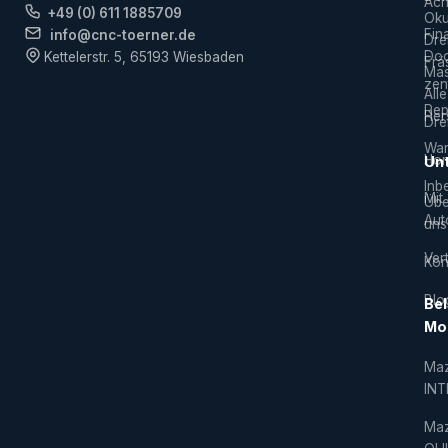
Ach
+49 (0) 611 1885709
Ok
Fin
info@cnc-toerner.de
Dre
Do
Kettelerstr. 5, 65193 Wiesbaden
Frä
Mas
zen
Alle
Rep
Hers
Dre
War
Hor
Un
Inb
Mit
Übe
Aut
uns
Vert
Kon
Blo
Bel
Mo
Ma
IN
Ma