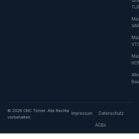
QU
TU
Ma
VAR
Ma
VT
Ma
HC
Alle
Bau
© 2026 CNC Törner. Alle Rechte
Impressum
Datenschutz
vorbehalten.
AGBs