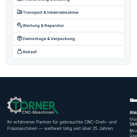
Transport & Inbetriebnahme
Wartung & Reparatur
Demontage & Verpackung
Ankauf
Ma
Ser
Her
Alle
Ank
Ma
Mas
Ihr erfahrener Partner für gebrauchte CNC-Dreh- und
Ver
DM
Fräsmaschinen — weltweit tätig seit über 25 Jahren.
5-
Mor
De