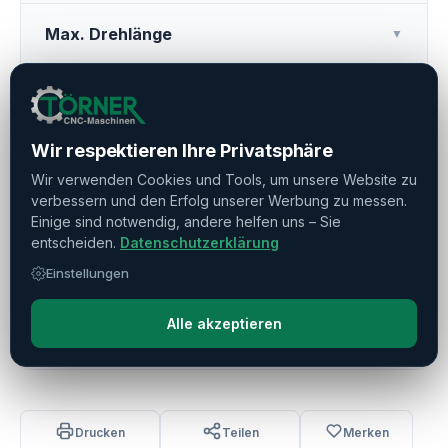
Max. Drehlänge
▼
Hauptspindel
▼
Wir respektieren Ihre Privatsphäre
Gegenspindel
▼
Wir verwenden Cookies und Tools, um unsere Website zu
verbessern und den Erfolg unserer Werbung zu messen.
Werkzeugrevolver
▼
Einige sind notwendig, andere helfen uns – Sie
entscheiden.
Datenschutzerklärung
Einstellungen
Weitere Ausstattung
▼
Alle akzeptieren
Betriebsstunden
▼
Drucken
Teilen
Merken