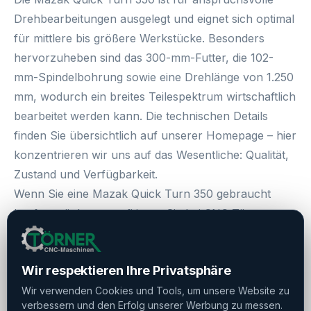
Drehbearbeitungen ausgelegt und eignet sich optimal
für mittlere bis größere Werkstücke. Besonders
hervorzuheben sind das
300-mm-Futter
, die
102-
mm-Spindelbohrung
sowie eine
Drehlänge von 1.250
mm
, wodurch ein breites Teilespektrum wirtschaftlich
bearbeitet werden kann. Die technischen Details
finden Sie übersichtlich auf unserer Homepage – hier
konzentrieren wir uns auf das Wesentliche: Qualität,
Zustand und Verfügbarkeit.
Wenn Sie eine
Mazak Quick Turn 350 gebraucht
kaufen
möchten, profitieren Sie bei CNC Törner von
transparenter Beratung, fairen Preisen und
langjähriger Erfahrung im Handel mit hochwertigen
Wir respektieren Ihre Privatsphäre
CNC-Drehmaschinen. Sprechen Sie uns an – wir
unterstützen Sie kompetent von der Anfrage bis zur
Wir verwenden Cookies und Tools, um unsere Website zu
verbessern und den Erfolg unserer Werbung zu messen.
Auslieferung.