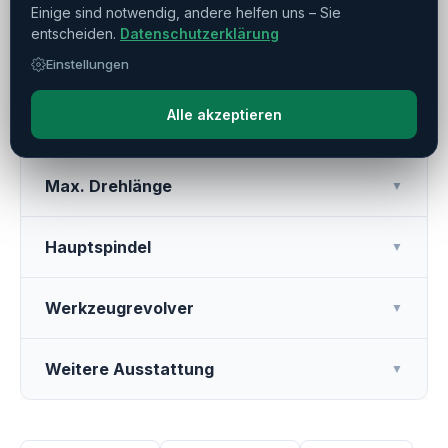
Einige sind notwendig, andere helfen uns – Sie
entscheiden.
Datenschutzerklärung
Verfahrwege
Einstellungen
▼
Alle akzeptieren
Max. Drehdurchmesser
▼
Max. Drehlänge
▼
Hauptspindel
▼
Werkzeugrevolver
▼
Weitere Ausstattung
▼