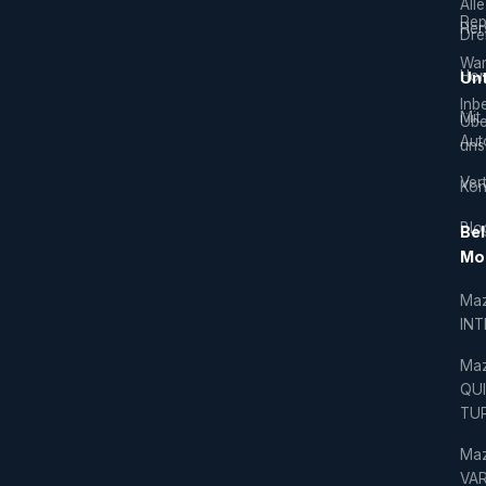
Alle
Rep
Hers
Dre
War
Hor
Un
Inb
Mit
Übe
Aut
uns
Vert
Kon
Blo
Bel
Mo
Ma
IN
Ma
QU
TU
Ma
VAR