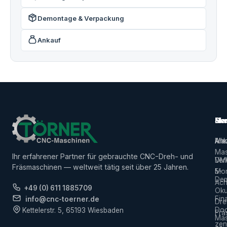
Demontage & Verpackung
Ankauf
Ma
Ser
Her
Alle
Ank
Ma
Mas
Ihr erfahrener Partner für gebrauchte CNC-Dreh- und
Ver
DM
Fräsmaschinen — weltweit tätig seit über 25 Jahren.
5-
Mor
De
Ach
+49 (0) 611 1885709
Ok
Fin
info@cnc-toerner.de
Dre
Do
Kettelerstr. 5, 65193 Wiesbaden
Frä
Mas
zen