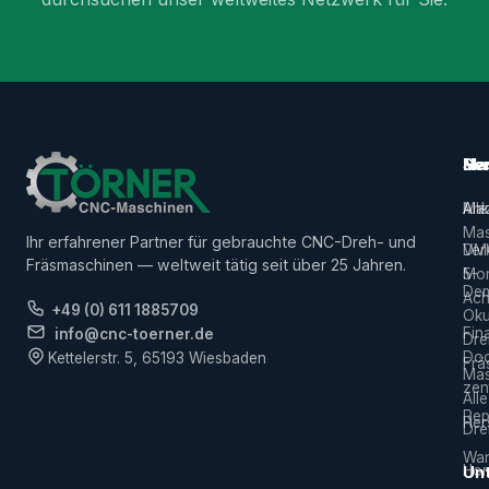
Ma
Ser
Her
Alle
Ank
Ma
Mas
Ihr erfahrener Partner für gebrauchte CNC-Dreh- und
Ver
DM
Fräsmaschinen — weltweit tätig seit über 25 Jahren.
5-
Mor
De
Ach
+49 (0) 611 1885709
Ok
Fin
info@cnc-toerner.de
Dre
Do
Kettelerstr. 5, 65193 Wiesbaden
Frä
Mas
zen
Alle
Rep
Hers
Dre
War
Hor
Un