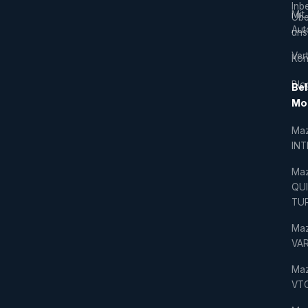
Inb
Mit
Übe
Aut
uns
Vert
Kon
Blo
Bel
Mo
Ma
IN
Ma
QU
TU
Ma
VAR
Ma
VT