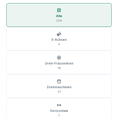
Alle
239
5-Achsen
4
Dreh-Fräs­zentren
18
Drehmaschinen
27
Horizontale
7