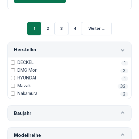
1
2
3
4
Weiter →
Hersteller
DECKEL
1
DMG Mori
3
HYUNDAI
1
Mazak
32
Nakamura
2
Baujahr
Modellreihe