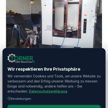
REF: 24160
MAZAK
MAZAK HCN-4000
Wir respektieren Ihre Privatsphäre
Wir verwenden Cookies und Tools, um unsere Website zu
Baujahr: 2021
Mazatrol
verbessern und den Erfolg unserer Werbung zu messen.
Einige sind notwendig, andere helfen uns – Sie
entscheiden.
Datenschutzerklärung
Mehr Informationen
Einstellungen