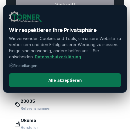
Verkauft
Haben Sie weitere Fragen?
Kontaktieren Sie uns!
Wir respektieren Ihre Privatsphäre
Wir verwenden Cookies und Tools, um unsere Website zu
Frage stellen
verbessern und den Erfolg unserer Werbung zu messen.
Einige sind notwendig, andere helfen uns – Sie
entscheiden.
Datenschutzerklärung
Direkte Beratung
Einstellungen
+49 (0) 611 1885709
Alle akzeptieren
23035
Referenznummer
Okuma
Hersteller