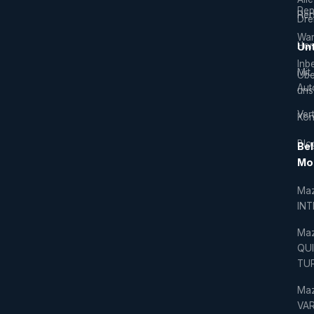
Rep
Hers
Dre
War
Hor
Un
Inb
Mit
Übe
Aut
uns
Vert
Kon
Blo
Bel
Mo
Ma
IN
Ma
QU
TU
Ma
VAR