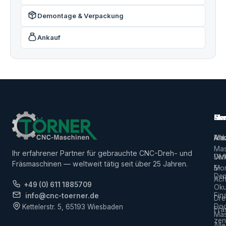
Demontage & Verpackung
Ankauf
Ma
Ser
Her
Alle
Ank
Ma
Mas
Ihr erfahrener Partner für gebrauchte CNC-Dreh- und
Ver
DM
Fräsmaschinen — weltweit tätig seit über 25 Jahren.
5-
Mor
De
Ach
+49 (0) 611 1885709
Ok
Fin
info@cnc-toerner.de
Dre
Do
Kettelerstr. 5, 65193 Wiesbaden
Frä
Mas
zen
Alle