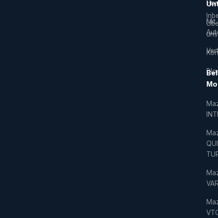
Hor
Un
Inb
Mit
Übe
Aut
uns
Vert
Kon
Blo
Bel
Mo
Ma
IN
Ma
QU
TU
Ma
VAR
Ma
VT