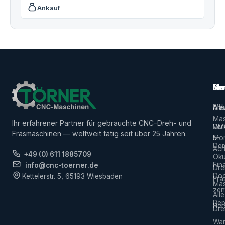
Ankauf
Ma
Ser
Her
Alle
Ank
Ma
Mas
Ihr erfahrener Partner für gebrauchte CNC-Dreh- und
Ver
DM
Fräsmaschinen — weltweit tätig seit über 25 Jahren.
5-
Mor
De
Ach
+49 (0) 611 1885709
Ok
Fin
info@cnc-toerner.de
Dre
Do
Kettelerstr. 5, 65193 Wiesbaden
Frä
Mas
zen
Alle
Rep
Hers
Dre
War