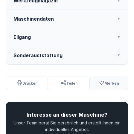
Werkzeugmagazin
▼
Maschinendaten
▼
Eilgang
▼
Sonderauststattung
▼
Drucken
Teilen
Merken
Interesse an dieser Maschine?
Unser Team berät Sie persönlich und erstellt Ihnen ein
individuelles Angebot.