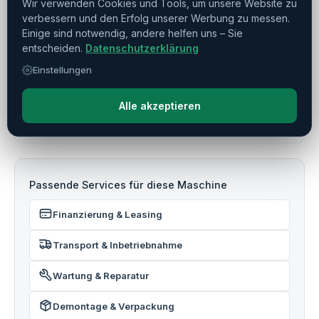
Wir verwenden Cookies und Tools, um unsere Website zu
Baujahr
verbessern und den Erfolg unserer Werbung zu messen.
Einige sind notwendig, andere helfen uns – Sie
Dreh-Fräs­zentren, Drehmaschinen
entscheiden.
Datenschutzerklärung
Kategorie
Einstellungen
Verfügbar
Status
Alle akzeptieren
Passende Services für diese Maschine
Finanzierung & Leasing
Transport & Inbetriebnahme
Wartung & Reparatur
Demontage & Verpackung