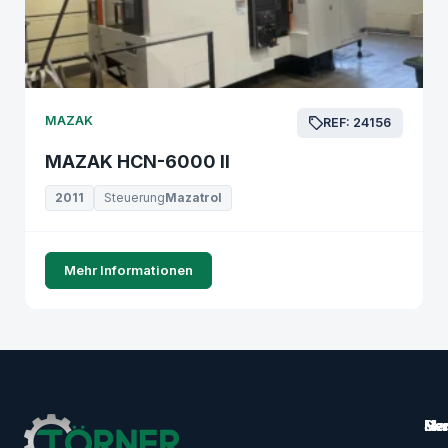
MAZAK
REF: 24156
MAZAK HCN-6000 II
2011
Steuerung
Mazatrol
Mehr Informationen
Ma
Ser
Her