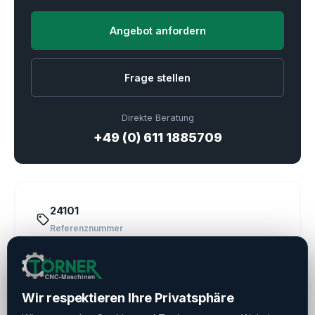
Angebot anfordern
Frage stellen
Direkte Beratung
+49 (0) 611 1885709
24101
Referenznummer
Mazak
Hersteller
Wir respektieren Ihre Privatsphäre
2023