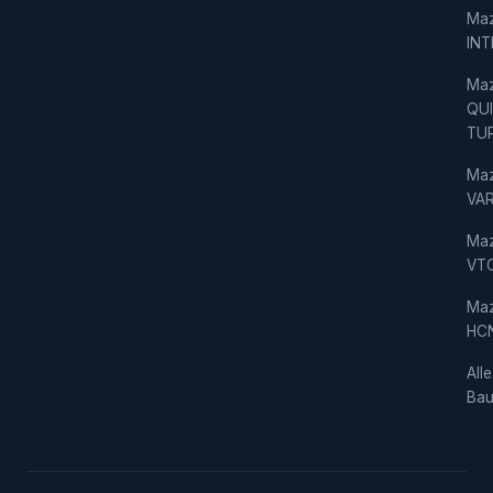
Ma
IN
Ma
QU
TU
Ma
VAR
Ma
VT
Ma
HC
Alle
Bau