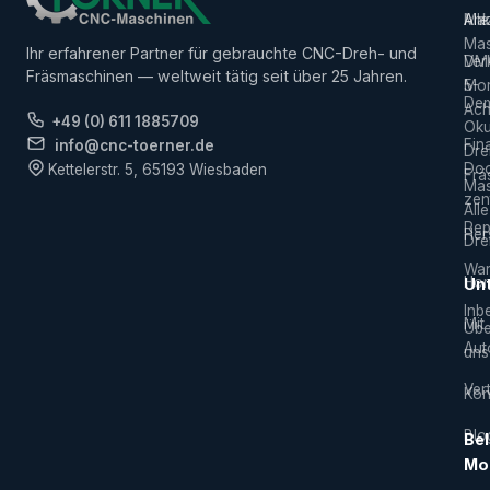
Alle
Ank
Ma
Mas
Ihr erfahrener Partner für gebrauchte CNC-Dreh- und
Ver
DM
Fräsmaschinen — weltweit tätig seit über 25 Jahren.
5-
Mor
De
Ach
+49 (0) 611 1885709
Ok
Fin
info@cnc-toerner.de
Dre
Do
Kettelerstr. 5, 65193 Wiesbaden
Frä
Mas
zen
Alle
Rep
Hers
Dre
War
Hor
Un
Inb
Mit
Übe
Aut
uns
Vert
Kon
Blo
Bel
Mo