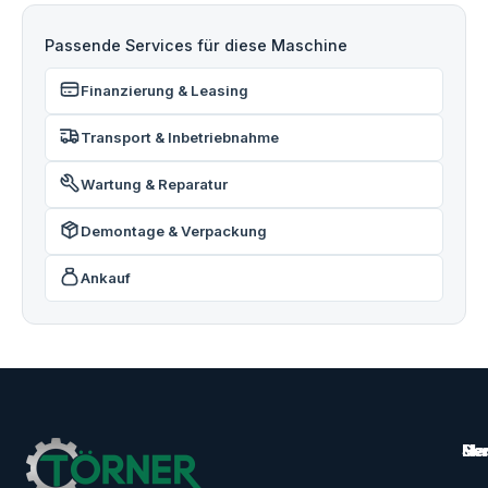
Passende Services für diese Maschine
Finanzierung & Leasing
Transport & Inbetriebnahme
Wartung & Reparatur
Demontage & Verpackung
Ankauf
Ma
Ser
Her