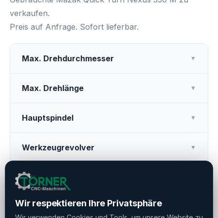
verkaufen.
Preis auf Anfrage. Sofort lieferbar.
Max. Drehdurchmesser
▼
Max. Drehlänge
▼
Hauptspindel
▼
Werkzeugrevolver
▼
Weitere Ausstattung
▼
Wir respektieren Ihre Privatsphäre
Betriebszeiten
▼
Wir verwenden Cookies und Tools, um unsere Website zu