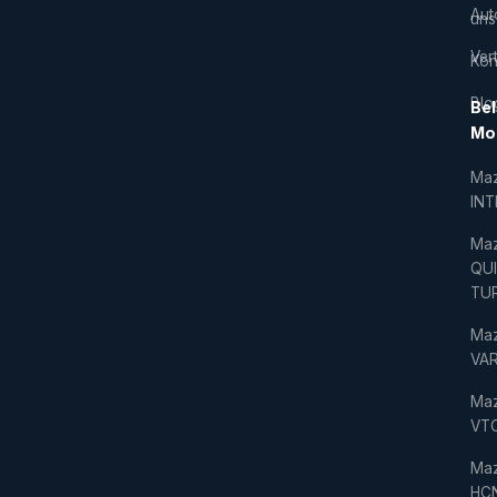
Aut
uns
Vert
Kon
Blo
Bel
Mo
Ma
IN
Ma
QU
TU
Ma
VAR
Ma
VT
Ma
HC