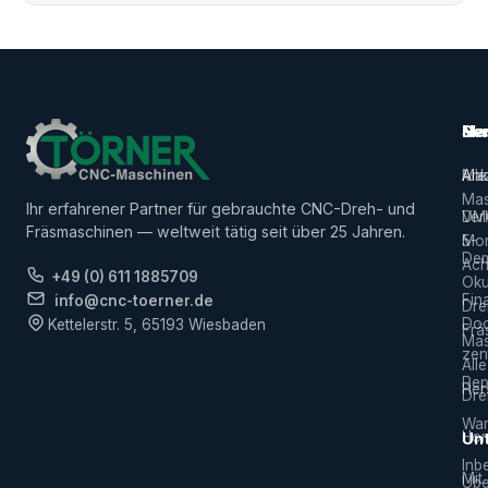
Ma
Ser
Her
Alle
Ank
Ma
Mas
Ihr erfahrener Partner für gebrauchte CNC-Dreh- und
Ver
DM
Fräsmaschinen — weltweit tätig seit über 25 Jahren.
5-
Mor
De
Ach
+49 (0) 611 1885709
Ok
Fin
info@cnc-toerner.de
Dre
Do
Kettelerstr. 5, 65193 Wiesbaden
Frä
Mas
zen
Alle
Rep
Hers
Dre
War
Hor
Un
Inb
Mit
Übe