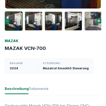
MAZAK
MAZAK VCN-700
BAUJAHR
STEUERUNG
2024
Mazatrol SmoothG Steuerung
Beschreibung
Dokumente
Gerbrauchte Mazak VCN-700 bei Törner CNC-