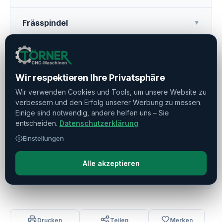
Frässpindel
▼
Maschinentisch
▼
Wir respektieren Ihre Privatsphäre
Werkzeugmagazin
▼
Wir verwenden Cookies und Tools, um unsere Website zu
verbessern und den Erfolg unserer Werbung zu messen.
Einige sind notwendig, andere helfen uns – Sie
Weitere Ausstattung
▼
entscheiden.
Datenschutzerklärung
Einstellungen
Betriebszeiten
▼
Alle akzeptieren
Eilgang
▼
Drucken
Teilen
Merken