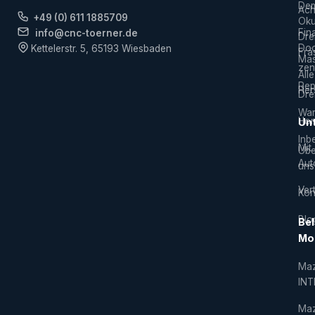
De
Ach
+49 (0) 611 1885709
Ok
Fin
info@cnc-toerner.de
Dre
Do
Kettelerstr. 5, 65193 Wiesbaden
Frä
Mas
zen
Alle
Rep
Hers
Dre
War
Hor
Un
Inb
Mit
Übe
Aut
uns
Vert
Kon
Blo
Bel
Mo
Ma
IN
Ma