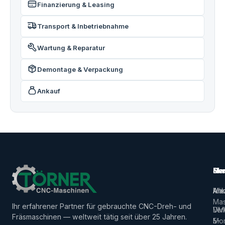
Finanzierung & Leasing
Transport & Inbetriebnahme
Wartung & Reparatur
Demontage & Verpackung
Ankauf
Ma
Ser
Her
Alle
Ank
Ma
Mas
Ihr erfahrener Partner für gebrauchte CNC-Dreh- und
Ver
DM
Fräsmaschinen — weltweit tätig seit über 25 Jahren.
5-
Mor