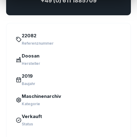
+49 (0) 611 1885709
22082
Referenznummer
Doosan
Hersteller
2019
Baujahr
Maschinenarchiv
Kategorie
Verkauft
Status