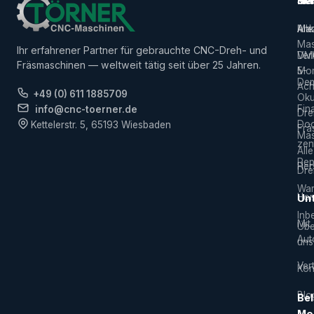
Ma
Ser
Her
Alle
Ank
Ma
Mas
Ihr erfahrener Partner für gebrauchte CNC-Dreh- und
Ver
DM
Fräsmaschinen — weltweit tätig seit über 25 Jahren.
5-
Mor
De
Ach
+49 (0) 611 1885709
Ok
Fin
info@cnc-toerner.de
Dre
Do
Kettelerstr. 5, 65193 Wiesbaden
Frä
Mas
zen
Alle
Rep
Hers
Dre
War
Hor
Un
Inb
Mit
Übe
Aut
uns
Vert
Kon
Blo
Bel
Mo