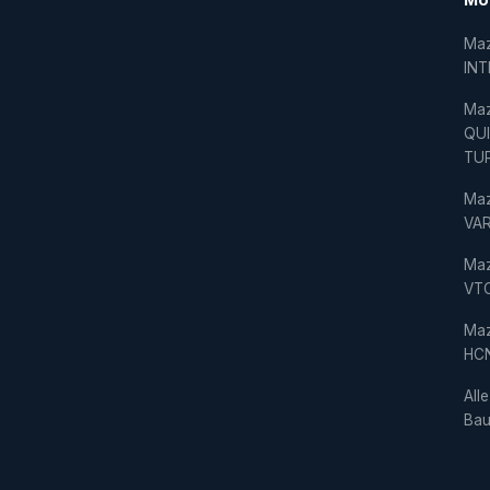
Ma
IN
Ma
QU
TU
Ma
VAR
Ma
VT
Ma
HC
Alle
Bau