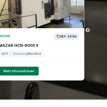
MAZAK
MAZAK
REF: 24156
MAZAK HCN-6000 II
MAZAK 
2011
Steuerung
Mazatrol
2019
Mehr Informationen
Mehr I