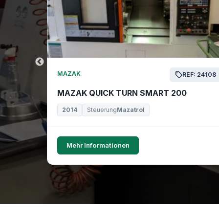
MAZAK
EF: 24169
REF: 24108
MAZAK QUICK TURN SMART 200
2014
Steuerung
Mazatrol
Mehr Informationen