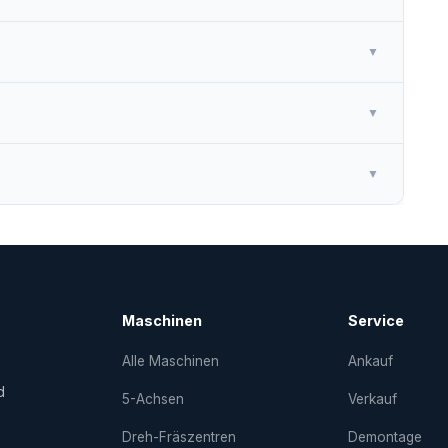
▼
▼
▼
Maschinen
Service
Alle Maschinen
Ankauf
d
5-Achsen
Verkauf
Dreh-Fräs­zentren
Demontage