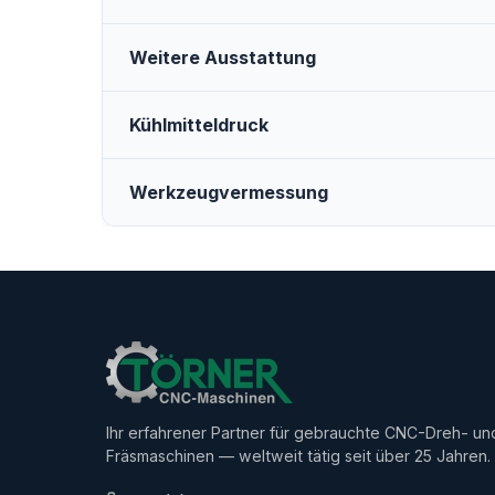
Weitere Ausstattung
Kühlmitteldruck
Werkzeugvermessung
Ihr erfahrener Partner für gebrauchte CNC-Dreh- un
Fräsmaschinen — weltweit tätig seit über 25 Jahren.