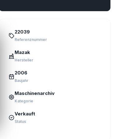
22039
Referenznummer
Mazak
Hersteller
2006
Baujahr
Maschinenarchiv
Kategorie
Verkauft
Status