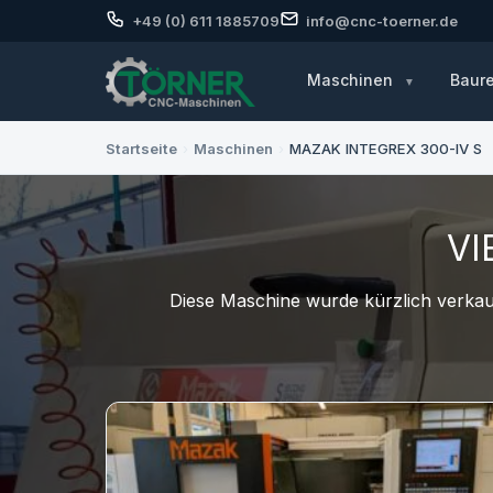
+49 (0) 611 1885709
info@cnc-toerner.de
Maschinen
Baur
Startseite
›
Maschinen
›
MAZAK INTEGREX 300-IV S
VI
Diese Maschine wurde kürzlich verkauf