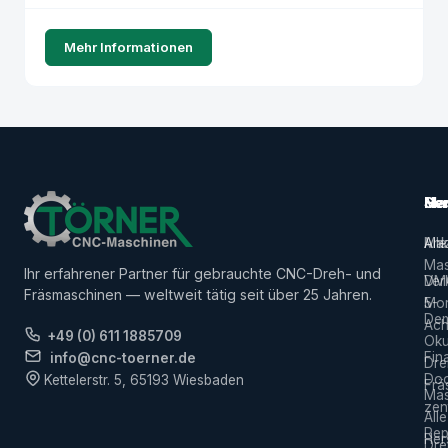
Mehr Informationen
Ma
Ser
Her
Alle
Ank
Ma
Mas
Ihr erfahrener Partner für gebrauchte CNC-Dreh- und
Ver
DM
Fräsmaschinen — weltweit tätig seit über 25 Jahren.
5-
Mor
De
Ach
+49 (0) 611 1885709
Ok
Fin
info@cnc-toerner.de
Dre
Do
Kettelerstr. 5, 65193 Wiesbaden
Frä
Mas
zen
Alle
Rep
Hers
Dre