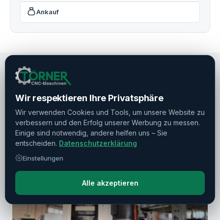
Ankauf
Wir respektieren Ihre Privatsphäre
EMPFEHLUNGEN
Ähnliche Maschinen
Wir verwenden Cookies und Tools, um unsere Website zu
verbessern und den Erfolg unserer Werbung zu messen.
Weitere Maschinen von Mazak
Einige sind notwendig, andere helfen uns – Sie
Alle Hersteller →
entscheiden.
Datenschutzerklärung
Einstellungen
Alle akzeptieren