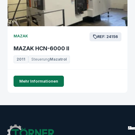
MAZAK
REF: 24156
MAZAK HCN-6000 II
2011
Steuerung
Mazatrol
Mehr Informationen
Ma
Ser
Her