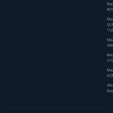
Ma
IN
Ma
QU
TU
Ma
VAR
Ma
VT
Ma
HC
Alle
Bau