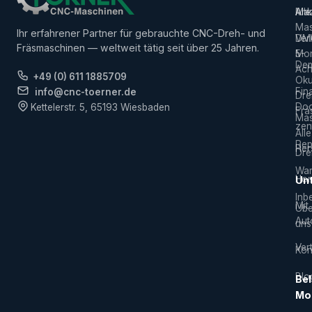
Alle
Ank
Ma
Mas
Ihr erfahrener Partner für gebrauchte CNC-Dreh- und
Ver
DM
Fräsmaschinen — weltweit tätig seit über 25 Jahren.
5-
Mor
De
Ach
+49 (0) 611 1885709
Ok
Fin
info@cnc-toerner.de
Dre
Do
Kettelerstr. 5, 65193 Wiesbaden
Frä
Mas
zen
Alle
Rep
Hers
Dre
War
Hor
Un
Inb
Mit
Übe
Aut
uns
Vert
Kon
Blo
Bel
Mo