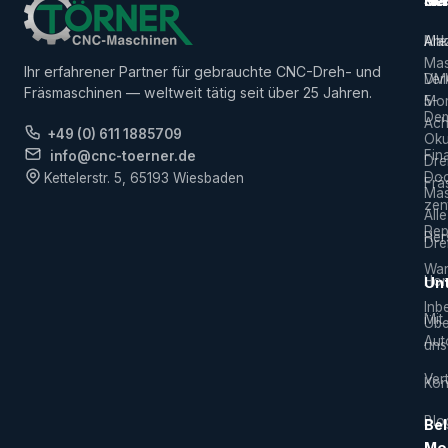
Ma
Ser
Her
Alle
Ank
Ma
Mas
Ihr erfahrener Partner für gebrauchte CNC-Dreh- und
Ver
DM
Fräsmaschinen — weltweit tätig seit über 25 Jahren.
5-
Mor
De
Ach
+49 (0) 611 1885709
Ok
Fin
info@cnc-toerner.de
Dre
Do
Kettelerstr. 5, 65193 Wiesbaden
Frä
Mas
zen
Alle
Rep
Hers
Dre
War
Hor
Un
Inb
Mit
Übe
Aut
uns
Vert
Kon
Blo
Bel
Mo