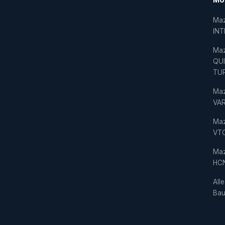
Ma
IN
Ma
QU
TU
Ma
VAR
Ma
VT
Ma
HC
Alle
Bau