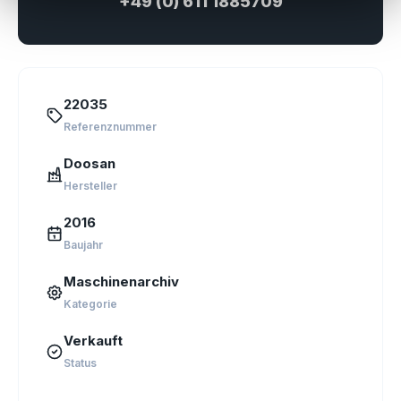
+49 (0) 611 1885709
22035
Referenznummer
Doosan
Hersteller
2016
Baujahr
Maschinenarchiv
Kategorie
Verkauft
Status