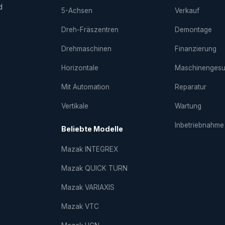
d
5-Achsen
Verkauf
Dreh-Fräs­zentren
Demontage
Drehmaschinen
Finanzierung
Horizontale
Maschinenges
Mit Automation
Reparatur
Vertikale
Wartung
Inbetriebnahme
Beliebte Modelle
Mazak INTEGREX
Mazak QUICK TURN
Mazak VARIAXIS
Mazak VTC