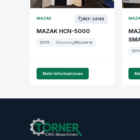
MAZAK
MAZ
REF: 24169
MAZAK HCN-5000
MAZ
SMA
2019
Steuerung
Mazatrol
201
Mehr Informationen
Me