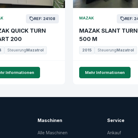
AK
MAZAK
REF: 24108
REF: 2
AK QUICK TURN
MAZAK SLANT TURN
RT 200
500 M
4
Steuerung
Mazatrol
2015
Steuerung
Mazatrol
hr Informationen
Mehr Informationen
Maschinen
Service
Alle Maschinen
Ankauf