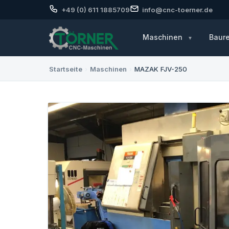
+49 (0) 611 1885709
info@cnc-toerner.de
Maschinen
Baur
Startseite
›
Maschinen
›
MAZAK FJV-250