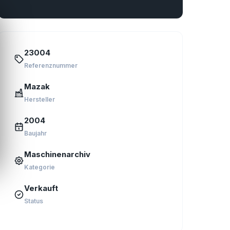
23004
Referenznummer
Mazak
Hersteller
2004
Baujahr
Maschinenarchiv
Kategorie
Verkauft
Status