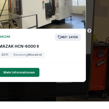
MAZAK
MAZAK
REF: 24156
MAZAK HCN-6000 II
MAZAK 
2011
Steuerung
Mazatrol
2019
Mehr Informationen
Mehr I