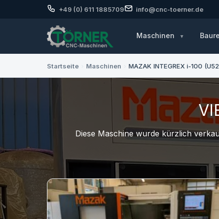
+49 (0) 611 1885709
info@cnc-toerner.de
Maschinen
Baur
Startseite
›
Maschinen
›
MAZAK INTEGREX i-100 (U52
VI
Diese Maschine wurde kürzlich verkauf