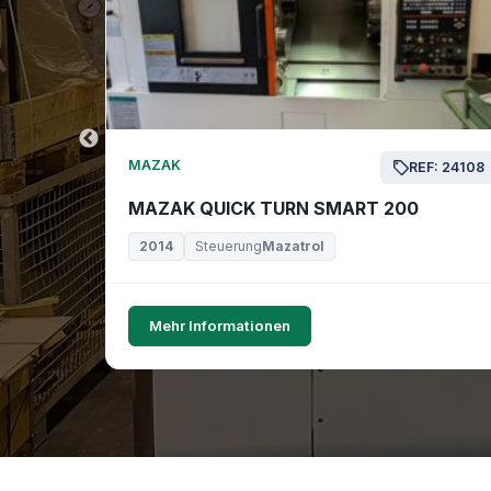
MAZAK
EF: 24169
REF: 24108
MAZAK QUICK TURN SMART 200
2014
Steuerung
Mazatrol
Mehr Informationen