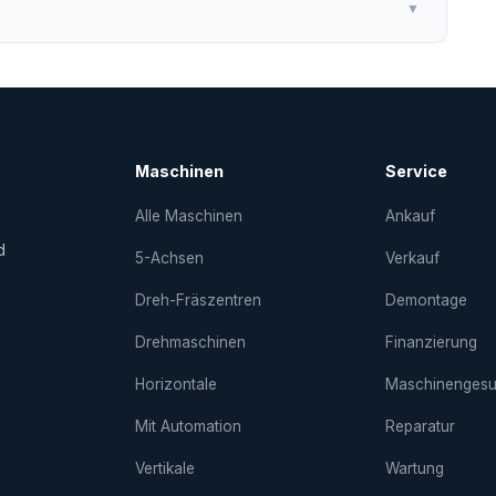
▼
Maschinen
Service
Alle Maschinen
Ankauf
d
5-Achsen
Verkauf
Dreh-Fräs­zentren
Demontage
Drehmaschinen
Finanzierung
Horizontale
Maschinenges
Mit Automation
Reparatur
Vertikale
Wartung