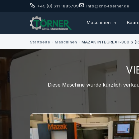
+49 (0) 611 1885709
info@cnc-toerner.de
Maschinen
Baur
Startseite
›
Maschinen
›
MAZAK INTEGREX i-300 S (1
VI
Diese Maschine wurde kürzlich verkauf