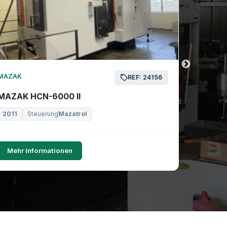
MAZAK
MAZAK
REF: 24156
MAZAK HCN-6000 II
MAZAK 
2011
Steuerung
Mazatrol
2019
Mehr Informationen
Mehr I