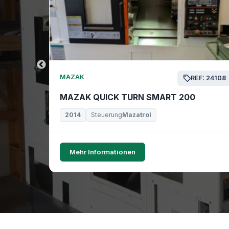
MAZAK
EF: 24169
REF: 24108
MAZAK QUICK TURN SMART 200
2014
Steuerung
Mazatrol
Mehr Informationen