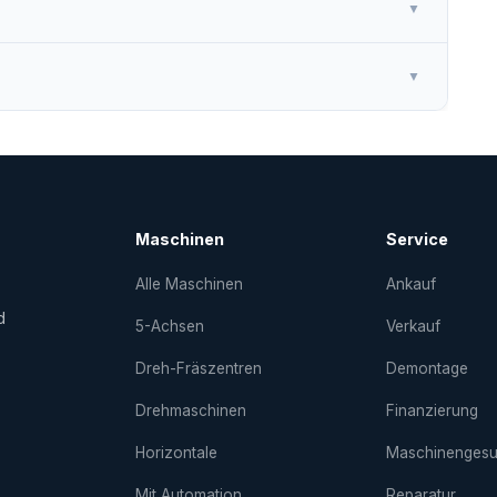
▼
▼
Maschinen
Service
Alle Maschinen
Ankauf
d
5-Achsen
Verkauf
Dreh-Fräs­zentren
Demontage
Drehmaschinen
Finanzierung
Horizontale
Maschinenges
Mit Automation
Reparatur