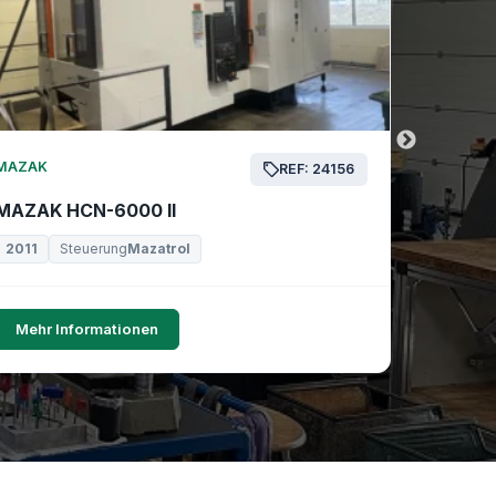
MAZAK
MAZAK
REF: 24156
MAZAK HCN-6000 II
MAZAK 
2011
Steuerung
Mazatrol
2019
Mehr Informationen
Mehr I