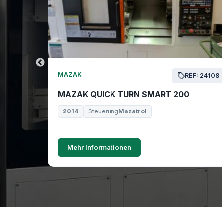
MAZAK
EF: 24169
REF: 24108
MAZAK QUICK TURN SMART 200
2014
Steuerung
Mazatrol
Mehr Informationen