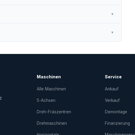
▼
▼
Maschinen
Service
Alle Maschinen
Ankauf
d
5-Achsen
Verkauf
Dreh-Fräs­zentren
Demontage
Drehmaschinen
Finanzierung
Horizontale
Maschinenges