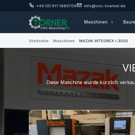
+49 (0) 611 1885709
info@cnc-toerner.de
Maschinen
Baur
Startseite
›
Maschinen
›
MAZAK INTEGREX i-300S
VI
Diese Maschine wurde kürzlich verkauf