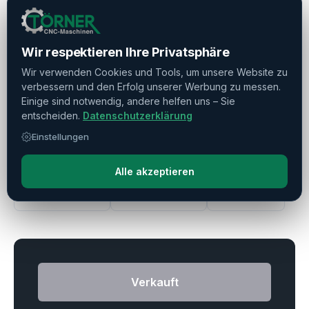
Werkzeugvermessung
▼
Späneförderer
▼
Wir respektieren Ihre Privatsphäre
Wir verwenden Cookies und Tools, um unsere Website zu
verbessern und den Erfolg unserer Werbung zu messen.
Portallader / Gantryloader
▼
Einige sind notwendig, andere helfen uns – Sie
entscheiden.
Datenschutzerklärung
Weiteres Zubehör
▼
Einstellungen
Alle akzeptieren
Drucken
Teilen
Merken
Verkauft