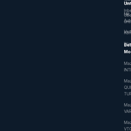
Hor
Un
Inb
Mit
Übe
Aut
uns
Vert
Kon
Blo
Bel
Mo
Ma
IN
Ma
QU
TU
Ma
VAR
Ma
VT