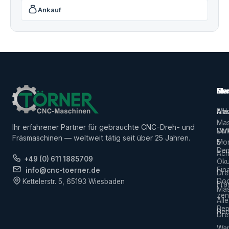
Ankauf
Ma
Ser
Her
Alle
Ank
Ma
Mas
Ihr erfahrener Partner für gebrauchte CNC-Dreh- und
Ver
DM
Fräsmaschinen — weltweit tätig seit über 25 Jahren.
5-
Mor
De
Ach
+49 (0) 611 1885709
Ok
Fin
info@cnc-toerner.de
Dre
Do
Kettelerstr. 5, 65193 Wiesbaden
Frä
Mas
zen
Alle
Rep
Hers
Dre
War