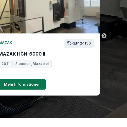
MAZAK
MAZAK
REF: 24156
MAZAK HCN-6000 II
MAZAK 
2011
Steuerung
Mazatrol
2019
Mehr Informationen
Mehr I