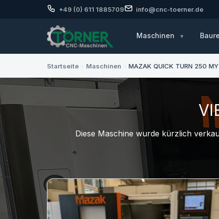
+49 (0) 611 1885709
info@cnc-toerner.de
Maschinen
Baur
Startseite
›
Maschinen
›
MAZAK QUICK TURN 250 MY
VI
Diese Maschine wurde kürzlich verkauf