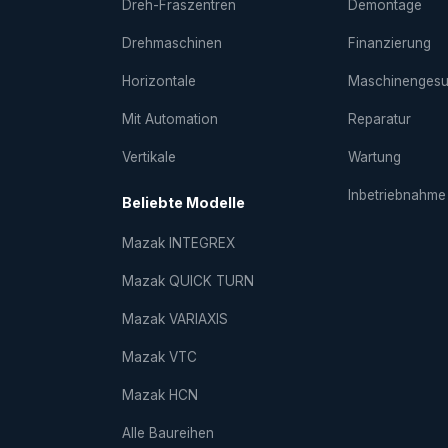
Dreh-Fräs­zentren
Demontage
Drehmaschinen
Finanzierung
Horizontale
Maschinenges
Mit Automation
Reparatur
Vertikale
Wartung
Inbetriebnahme
Beliebte Modelle
Mazak INTEGREX
Mazak QUICK TURN
Mazak VARIAXIS
Mazak VTC
Mazak HCN
Alle Baureihen