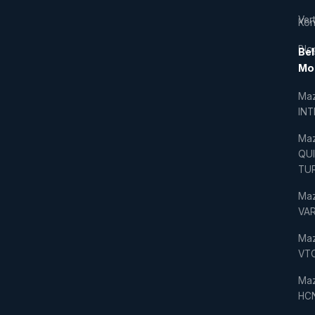
Vert
Kon
Blo
Bel
Mo
Ma
IN
Ma
QU
TU
Ma
VAR
Ma
VT
Ma
HC