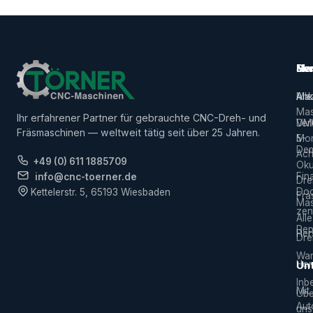
Ma
Ser
Her
Alle
Ank
Ma
Mas
Ihr erfahrener Partner für gebrauchte CNC-Dreh- und
Ver
DM
Fräsmaschinen — weltweit tätig seit über 25 Jahren.
5-
Mor
De
Ach
+49 (0) 611 1885709
Ok
Fin
info@cnc-toerner.de
Dre
Do
Kettelerstr. 5, 65193 Wiesbaden
Frä
Mas
zen
Alle
Rep
Hers
Dre
War
Hor
Un
Inb
Mit
Übe
Aut
uns