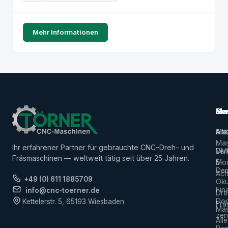
Mehr Informationen
Ma
Ser
Her
Alle
Ank
Ma
Mas
Ihr erfahrener Partner für gebrauchte CNC-Dreh- und
Ver
DM
Fräsmaschinen — weltweit tätig seit über 25 Jahren.
5-
Mor
De
Ach
+49 (0) 611 1885709
Ok
Fin
info@cnc-toerner.de
Dre
Do
Kettelerstr. 5, 65193 Wiesbaden
Frä
Mas
zen
Alle