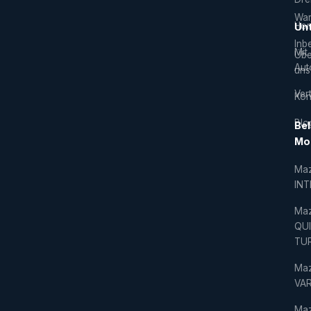
War
Hor
Un
Inb
Mit
Übe
Aut
uns
Vert
Kon
Blo
Bel
Mo
Ma
IN
Ma
QU
TU
Ma
VAR
Ma