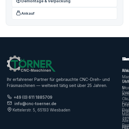
Demontage & Verpackung
Ankauf
Ma
Ser
Her
Alle
Ank
Ma
Mas
Ihr erfahrener Partner für gebrauchte CNC-Dreh- und
Ver
DM
Fräsmaschinen — weltweit tätig seit über 25 Jahren.
5-
Mor
De
Ach
+49 (0) 611 1885709
Ok
Fin
info@cnc-toerner.de
Dre
Do
Kettelerstr. 5, 65193 Wiesbaden
Frä
Mas
zen
Alle
Rep
Hers
Dre