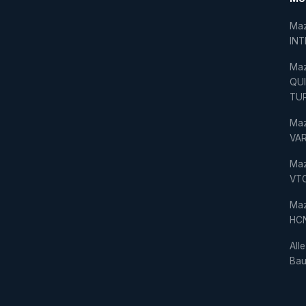
Ma
IN
Ma
QU
TU
Ma
VAR
Ma
VT
Ma
HC
Alle
Bau