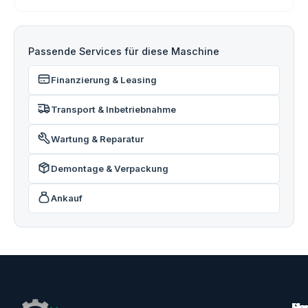
Passende Services für diese Maschine
Finanzierung & Leasing
Transport & Inbetriebnahme
Wartung & Reparatur
Demontage & Verpackung
Ankauf
Ma
Ser
Her