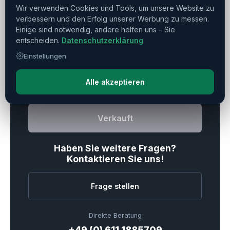
Reitstock
▼
Wir verwenden Cookies und Tools, um unsere Website zu
verbessern und den Erfolg unserer Werbung zu messen.
Einige sind notwendig, andere helfen uns – Sie
entscheiden.
Datenschutzerklärung
Drucken
Teilen
Merken
Einstellungen
Alle akzeptieren
Verkauft
Haben Sie weitere Fragen?
Kontaktieren Sie uns!
Frage stellen
Direkte Beratung
+49 (0) 611 1885709