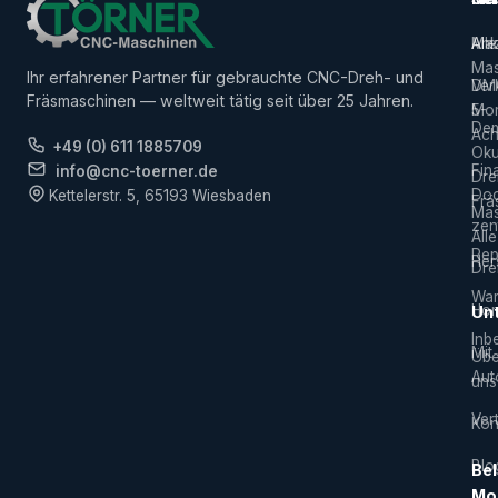
Alle
Ank
Ma
Mas
Ihr erfahrener Partner für gebrauchte CNC-Dreh- und
Ver
DM
Fräsmaschinen — weltweit tätig seit über 25 Jahren.
5-
Mor
De
Ach
+49 (0) 611 1885709
Ok
Fin
info@cnc-toerner.de
Dre
Do
Kettelerstr. 5, 65193 Wiesbaden
Frä
Mas
zen
Alle
Rep
Hers
Dre
War
Hor
Un
Inb
Mit
Übe
Aut
uns
Vert
Kon
Blo
Bel
Mo