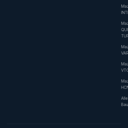
Ma
IN
Ma
QU
TU
Ma
VAR
Ma
VT
Ma
HC
Alle
Bau