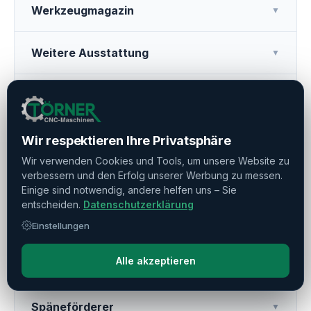
Werkzeugmagazin
▼
Weitere Ausstattung
▼
Betriebszeiten
▼
Maschinendaten
▼
Wir respektieren Ihre Privatsphäre
Wir verwenden Cookies und Tools, um unsere Website zu
verbessern und den Erfolg unserer Werbung zu messen.
Eilgang
▼
Einige sind notwendig, andere helfen uns – Sie
entscheiden.
Datenschutzerklärung
Kühlmitteldruck
▼
Einstellungen
Alle akzeptieren
Werkzeugvermessung
▼
Späneförderer
▼