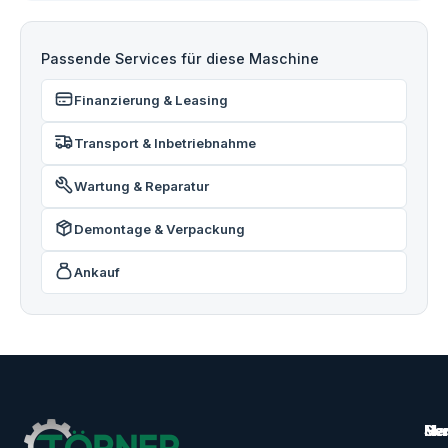
Passende Services für diese Maschine
Finanzierung & Leasing
Transport & Inbetriebnahme
Wartung & Reparatur
Demontage & Verpackung
Ankauf
Ma
Ser
Her