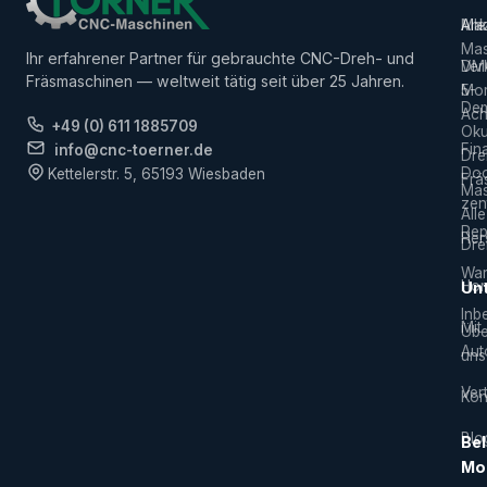
Alle
Ank
Ma
Mas
Ihr erfahrener Partner für gebrauchte CNC-Dreh- und
Ver
DM
Fräsmaschinen — weltweit tätig seit über 25 Jahren.
5-
Mor
De
Ach
+49 (0) 611 1885709
Ok
Fin
info@cnc-toerner.de
Dre
Do
Kettelerstr. 5, 65193 Wiesbaden
Frä
Mas
zen
Alle
Rep
Hers
Dre
War
Hor
Un
Inb
Mit
Übe
Aut
uns
Vert
Kon
Blo
Bel
Mo