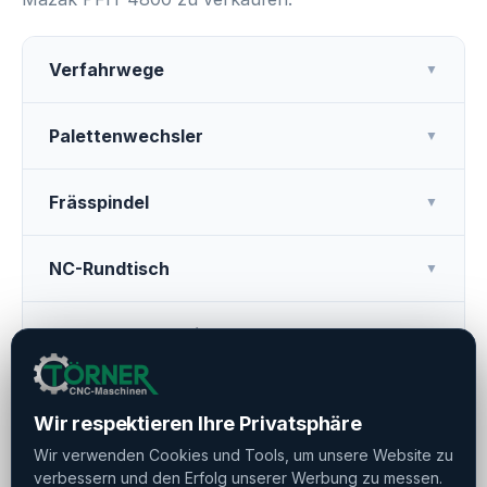
Verfahrwege
▼
Palettenwechsler
▼
Frässpindel
▼
NC-Rundtisch
▼
Werkzeugmagazin
▼
Weitere Ausstattung
▼
Wir respektieren Ihre Privatsphäre
Wir verwenden Cookies und Tools, um unsere Website zu
verbessern und den Erfolg unserer Werbung zu messen.