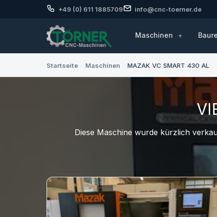
+49 (0) 611 1885709
info@cnc-toerner.de
Maschinen
Baur
Startseite
›
Maschinen
›
MAZAK VC SMART 430 AL
VI
Diese Maschine wurde kürzlich verkauf