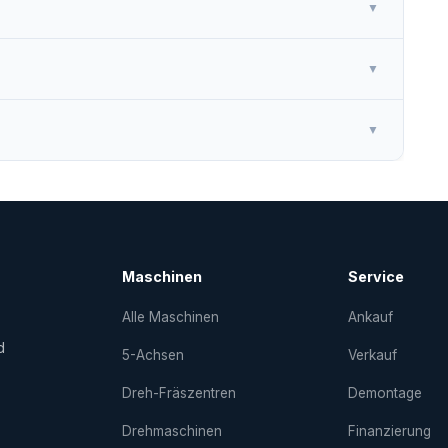
▼
▼
▼
Maschinen
Service
Alle Maschinen
Ankauf
d
5-Achsen
Verkauf
Dreh-Fräs­zentren
Demontage
Drehmaschinen
Finanzierung