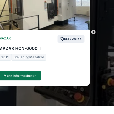
MAZAK
MAZAK
REF: 24156
MAZAK HCN-6000 II
MAZAK 
2011
Steuerung
Mazatrol
2019
Mehr Informationen
Mehr I