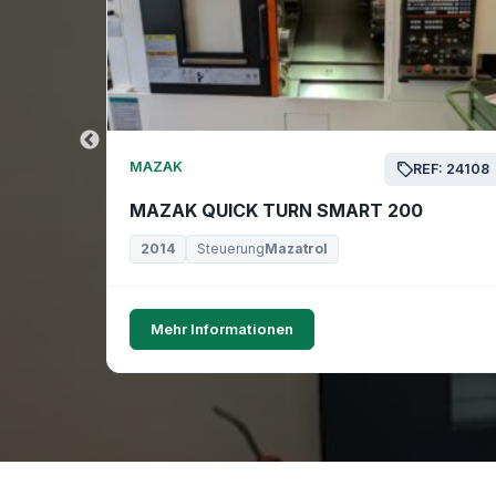
MAZAK
EF: 24169
REF: 24108
MAZAK QUICK TURN SMART 200
2014
Steuerung
Mazatrol
Mehr Informationen