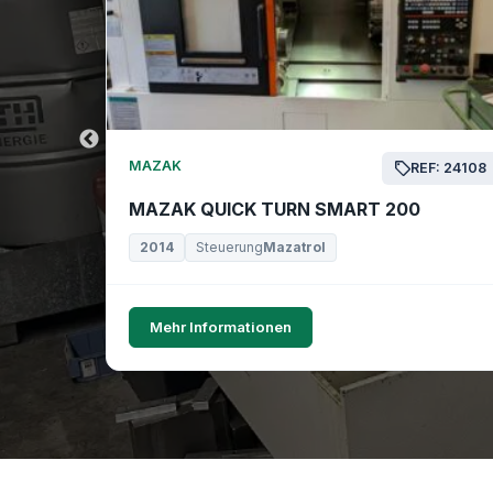
MAZAK
EF: 24169
REF: 24108
MAZAK QUICK TURN SMART 200
2014
Steuerung
Mazatrol
Mehr Informationen