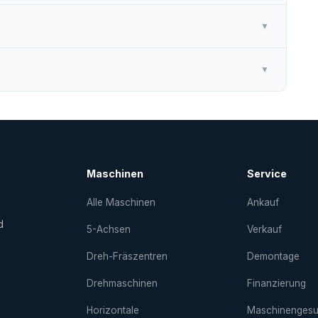
▼
▼
Maschinen
Service
Alle Maschinen
Ankauf
d
5-Achsen
Verkauf
Dreh-Fräs­zentren
Demontage
Drehmaschinen
Finanzierung
Horizontale
Maschinenges