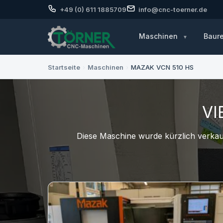
+49 (0) 611 1885709
info@cnc-toerner.de
Maschinen
Baur
Startseite
›
Maschinen
›
MAZAK VCN 510 HS
VI
Diese Maschine wurde kürzlich verkauf