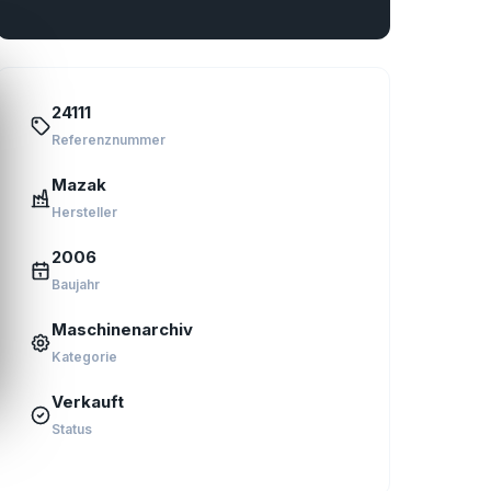
24111
Referenznummer
Mazak
Hersteller
2006
Baujahr
Maschinenarchiv
Kategorie
Verkauft
Status