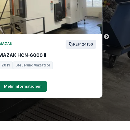
MAZAK
MAZAK
REF: 24156
MAZAK HCN-6000 II
MAZAK 
2011
Steuerung
Mazatrol
2019
Mehr Informationen
Mehr I