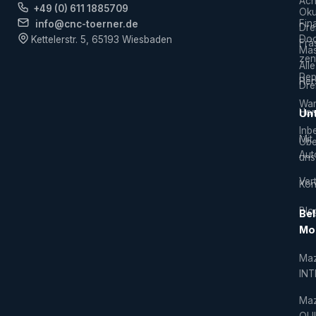
Ach
+49 (0) 611 1885709
Ok
Fin
info@cnc-toerner.de
Dre
Do
Kettelerstr. 5, 65193 Wiesbaden
Frä
Mas
zen
Alle
Rep
Hers
Dre
War
Hor
Un
Inb
Mit
Übe
Aut
uns
Vert
Kon
Blo
Bel
Mo
Ma
IN
Ma