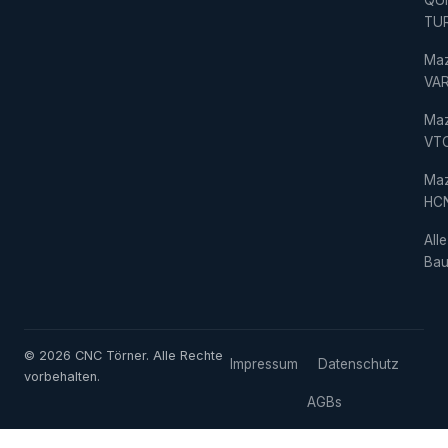
QU
TU
Ma
VAR
Ma
VT
Ma
HC
Alle
Bau
© 2026 CNC Törner. Alle Rechte
Impressum
Datenschutz
vorbehalten.
AGBs