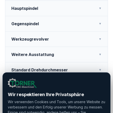
Hauptspindel
▼
Gegenspindel
▼
Werkzeugrevolver
▼
Weitere Ausstattung
▼
Standard Drehdurchmesser
▼
Max. Stanegndurchlass
▼
Wir respektieren Ihre Privatsphäre
Wir verwenden Cookies und Tools, um unsere Website zu
verbessern und den Erfolg unserer Werbung zu messen.
Drucken
Teilen
Merken
Einige sind notwendig, andere helfen uns – Sie